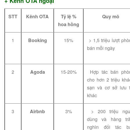
+ Kênh OTA ngoại
STT
Kênh OTA
Tỷ lệ %
Quy mô
hoa hồng
1
Booking
15%
> 1,5 triệu lượt ph
bán mỗi ngày
2
Agoda
15-20%
Hợp tác bán phò
cho hơn 2 triệu khá
sạn và cơ sở lưu t
khác
3
Airbnb
3%
> 200 triệu ngư
dùng và hàng tr
nghìn đối tác b