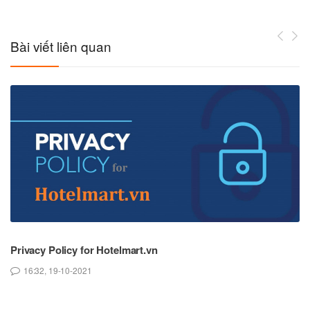
Bài viết liên quan
.
Privacy Policy for Hotelmart.vn
Ch
16:32, 19-10-2021