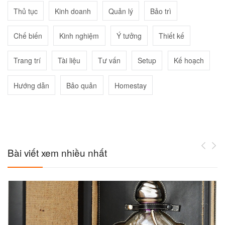
Thủ tục
Kinh doanh
Quản lý
Bảo trì
Chế biến
Kinh nghiệm
Ý tưởng
Thiết kế
Trang trí
Tài liệu
Tư vấn
Setup
Kế hoạch
Hướng dẫn
Bảo quản
Homestay
Bài viết xem nhiều nhất