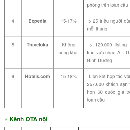
phòng trên toàn cầu
4
Expedia
15-17%
> 25 triệu người dù
mỗi tháng
5
Traveloka
Không
> 120.000 listing t
công khai
khu vực châu Á - Th
Bình Dương
6
Hotels.com
15-18%
Liên kết hợp tác vớ
257.000 khách sạn t
hơn 60 quốc gia tr
toàn cầu
+ Kênh OTA nội