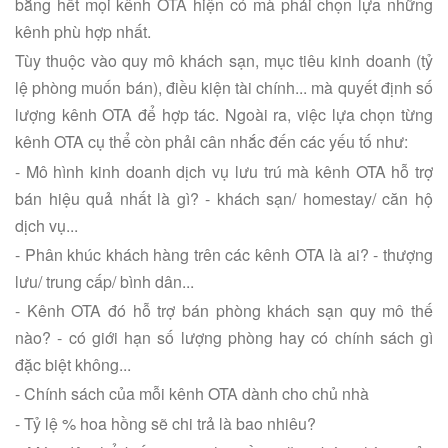
bằng hết mọi kênh OTA hiện có mà phải chọn lựa những
kênh phù hợp nhất.
Tùy thuộc vào quy mô khách sạn, mục tiêu kinh doanh (tỷ
lệ phòng muốn bán), điều kiện tài chính... mà quyết định số
lượng kênh OTA để hợp tác. Ngoài ra, việc lựa chọn từng
kênh OTA cụ thể còn phải cân nhắc đến các yếu tố như:
- Mô hình kinh doanh dịch vụ lưu trú mà kênh OTA hỗ trợ
bán hiệu quả nhất là gì? - khách sạn/ homestay/ căn hộ
dịch vụ...
- Phân khúc khách hàng trên các kênh OTA là ai? - thượng
lưu/ trung cấp/ bình dân...
- Kênh OTA đó hỗ trợ bán phòng khách sạn quy mô thế
nào? - có giới hạn số lượng phòng hay có chính sách gì
đặc biệt không...
- Chính sách của mỗi kênh OTA dành cho chủ nhà
- Tỷ lệ % hoa hồng sẽ chi trả là bao nhiêu?