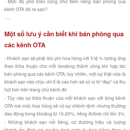
- Mức độ phổ biến cũng như tiềm năng bán phòng của
kênh OTA đó ra sao?
- ...
Một số lưu ý cần biết khi bán phòng qua
các kênh OTA
- Khách sạn sẽ phải tốn phí hoa hồng với tỉ lệ % tương ứng
theo thỏa thuận cho mỗi booking thành công khi hợp tác
bán phòng qua các kênh OTA; tuy nhiên, một sự thật nữa là
khách sạn nào chịu chi tỉ lệ cao hơn sẽ có vị trí “đẹp” và thu
hút hơn trên trang chủ kênh đó
- Tùy vào sự thỏa thuận của mỗi khách sạn với từng kênh
OTA mà mức hoa hồng sẽ có sự chênh lệnh nhưng thường
dao động trong khoảng từ 15-20%, riêng Airbnb chỉ tốn 3%
- Những khách sạn nổi tiếng, có thương hiệu và lượng
khách ổn định có quyền deal mức % hoa hồng theo ý