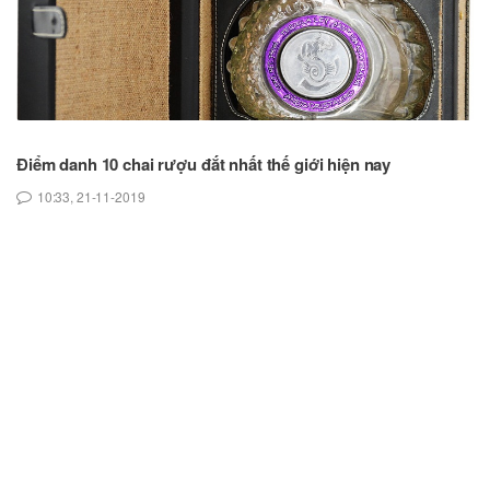
Điểm danh 10 chai rượu đắt nhất thế giới hiện nay
Da
m
10:33, 21-11-2019