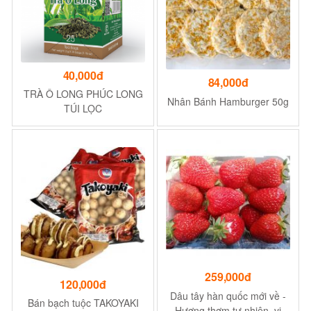
40,000đ
84,000đ
TRÀ Ô LONG PHÚC LONG
Nhân Bánh Hamburger 50g
TÚI LỌC
259,000đ
120,000đ
Dâu tây hàn quốc mới về -
Bán bạch tuộc TAKOYAKI
Hương thơm tự nhiên, vị