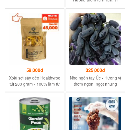
ngọt thanh
59,000đ
325,000đ
Xoài sợi sấy dẻo Healthyroo
Nho ngón tay Úc - Hương vị
túi 200 gram - 100% làm từ
thơm ngon, ngọt nhưng
trái xoài tươi ngon tự nhiên
không gắt - Hợp với hương
vị người Việt