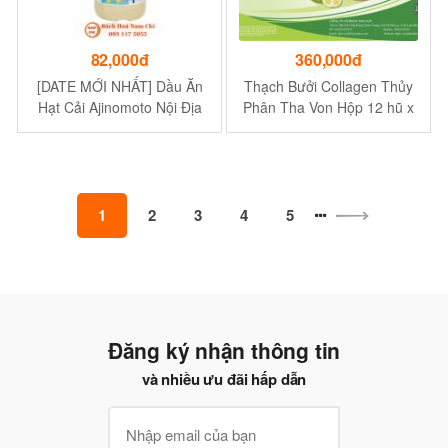
82,000đ
360,000đ
[DATE MỚI NHẤT] Dầu Ăn
Thạch Bưởi Collagen Thủy
Hạt Cải Ajinomoto Nội Địa
Phân Tha Von Hộp 12 hũ x
Nhật Bản
25 gam Hỗ trợ giảm cân ,
giảm mở bụng , trẻ hóa làn
da , da mịn màng trắng
sáng .
1
2
3
4
5
Đăng ký nhận thông tin
và nhiều ưu đãi hấp dẫn