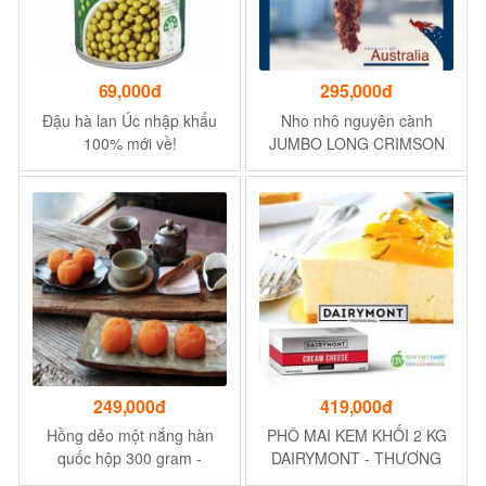
69,000đ
295,000đ
Đậu hà lan Úc nhập khẩu
Nho nhô nguyên cành
100% mới về!
JUMBO LONG CRIMSON
hộp 500 gram
249,000đ
419,000đ
Hồng dẻo một nắng hàn
PHÔ MAI KEM KHỐI 2 KG
quốc hộp 300 gram -
DAIRYMONT - THƯƠNG
Hương vị ngọt ngào
HIỆU DAIRYMONT - XUẤT