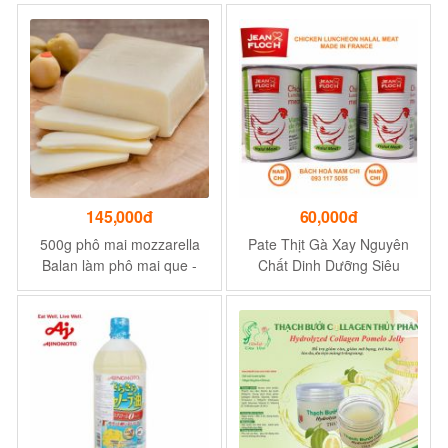
XỨ ÚC
145,000đ
60,000đ
500g phô mai mozzarella
Pate Thịt Gà Xay Nguyên
Balan làm phô mai que -
Chất Dinh Dưỡng Siêu
Xuất xứ Balan
Ngon Siêu Hao Cơm 400g
(Hàng Pháp Nội Địa)