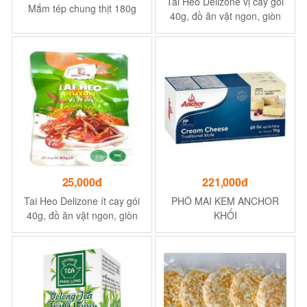
Tai Heo Delizone vị cay gói
Mắm tép chung thịt 180g
40g, đồ ăn vặt ngon, giòn
sần sật đảm bảo AT VSTP.
25,000đ
221,000đ
Tai Heo Delizone ít cay gói
PHÔ MAI KEM ANCHOR
40g, đồ ăn vặt ngon, giòn
KHỐI
sần sật đảm bảo AT VSTP.