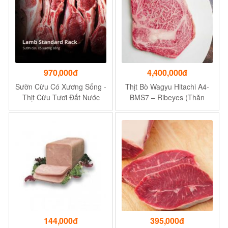
970,000đ
4,400,000đ
Sườn Cừu Có Xương Sống -
Thịt Bò Wagyu Hitachi A4-
Thịt Cừu Tươi Đất Nước
BMS7 – Ribeyes (Thăn
New Zealand
Lưng Đầu) 1kg
144,000đ
395,000đ