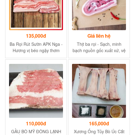
135,000đ
Giá liên hệ
Ba Rọi Rút Sườn APK Nga -
Thịt ba rọi - Sạch, minh
Hương vị béo ngậy thơm
bạch nguồn gốc xuất xứ, vệ
ngon
sinh an toàn thực phẩm
110,000đ
165,000đ
GẦU BÒ MỸ ĐÔNG LẠNH
Xương Ống Tủy Bò Úc Cắt