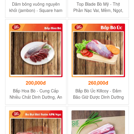
Dăm bông vuông nguyên
Top Blade Bò Mỹ - Thịt
khối (jambon) - Square ham
Phần Nạc Vai, Mềm, Ngọt,
( whole) - gói 2-3kg
Có Thể Làm Món Nướng,
Bittet, Steak, Lẩu, Xào…
200,000đ
260,000đ
Bắp Hoa Bò - Cung Cấp
Bắp Bò Úc Killcoy - Đảm
Nhiều Chất Dinh Dưỡng, An
Bảo Giữ Được Dinh Dưỡng
Toàn Vệ Sinh Thực Phẩm
Của Thịt