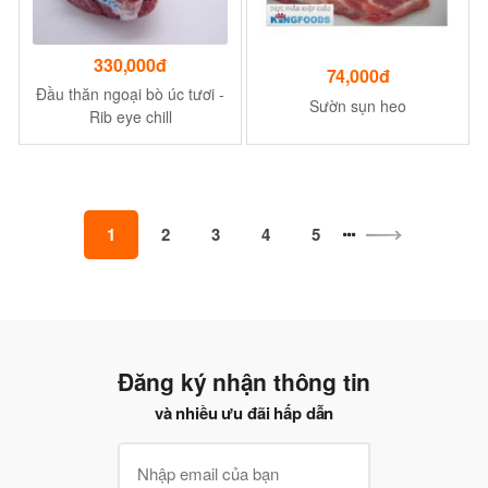
330,000đ
74,000đ
Đầu thăn ngoại bò úc tươi -
Sườn sụn heo
Rib eye chill
1
2
3
4
5
Đăng ký nhận thông tin
và nhiều ưu đãi hấp dẫn