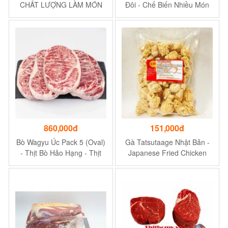
CHẤT LƯỢNG LÀM MÓN
Đôi - Chế Biến Nhiều Món
NƯỚNG NGON TUYỆT
ĐỈNH ( BRISKET POINT)
860,000đ
151,000đ
Bò Wagyu Úc Pack 5 (Oval)
Gà Tatsutaage Nhật Bản -
- Thịt Bò Hảo Hạng - Thịt
Japanese Fried Chicken
Mềm, Ngon Ngọt
Tatsutaage