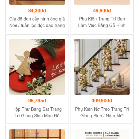
84,300đ
46,600đ
Giá đỡ đèn cầy hình ông già
Phụ Kiện Trang Trí Bàn
Noel/ tuần lộc độc đáo trang
Làm Việc Bằng Gỗ Hình
trí bàn làm việc
Ông Già Noel / Người Tuyết
/ Nai Sừng Tấm
96,795đ
409,900đ
Hộp Thư Bằng Sắt Trang
Phụ Kiện Nơ Treo Trang Trí
Trí Giáng Sinh Màu Đỏ
Giáng Sinh / Năm Mới
Sáng Tạo Chất Lượng Cao
Phong Cách Bắc Âu - Vàng
Chống Mài Mòn
Dạ Quang