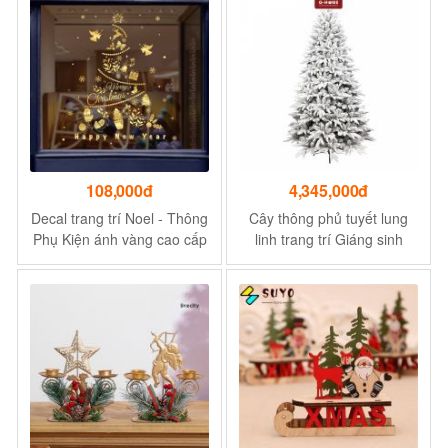
108,000đ
4,345,000đ
Decal trang trí Noel - Thông
Cây thông phủ tuyết lung
Phụ Kiện ánh vàng cao cấp
linh trang trí Giáng sinh
- Dán đơn giản, dễ thực
Ghome, cây thông 1m8
hiện
Noel cao cấp decor đón
giáng sinh CT22 M2