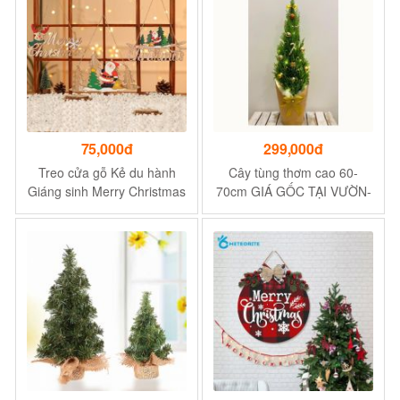
75,000đ
299,000đ
Treo cửa gỗ Kẻ du hành
Cây tùng thơm cao 60-
Giáng sinh Merry Christmas
70cm GIÁ GỐC TẠI VƯỜN-
- Trang trí trước cửa nhà
Cây Tùng Thơm Mini trang
trí Noel Giáng sinh