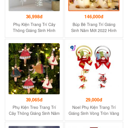
36,998đ
146,000đ
Phụ Kiện Trang Trí Cây
Búp Bê Trang Trí Giáng
Thông Giáng Sinh Hình
Sinh Năm Mới 2022 Hình
Thiên Thần / Nơ & Ngôi Sao
Vô Diện
Năm Cánh & Chuông Lấp
Lánh / Nhà Hàng & Cửa Sổ
& Tường
39,065đ
29,000đ
Phụ Kiện Treo Trang Trí
Noel Phụ Kiện Trang Trí
Cây Thông Giáng Sinh Năm
Giáng Sinh Vòng Tròn Vàng
Mới Bằng Kim Loại
Chuông Ông Già NL025