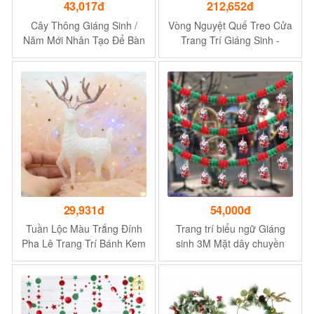
43,017đ
212,652đ
Cây Thông Giáng Sinh /
Vòng Nguyệt Quế Treo Cửa
Năm Mới Nhân Tạo Để Bàn
Trang Trí Giáng Sinh -
Trang Trí DIY - Size S
Khoảng 30 x 30 Cm
29,931đ
54,000đ
Tuần Lộc Màu Trắng Đính
Trang trí biểu ngữ Giáng
Pha Lê Trang Trí Bánh Kem
sinh 3M Mặt dây chuyền
Dịp Giáng
Giáng sinh Thả đồ trang trí
Ngày lễ Ông già Noel Claus
Festive Trang trí Trần nhà
Layout Cờ