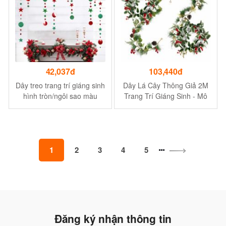
42,037đ
103,440đ
Dây treo trang trí giáng sinh
Dây Lá Cây Thông Giả 2M
hình tròn/ngôi sao màu
Trang Trí Giáng Sinh - Mô
xanh lá/đỏ xinh xắn - Chiều
Phỏng Mây Mọng Châu Âu
dài 4 mét
1
2
3
4
5
Đăng ký nhận thông tin