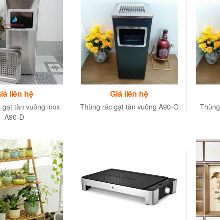
iá liên hệ
Giá liên hệ
 gạt tàn vuông inox
Thùng rác gạt tàn vuông A90-C
Thùng
A90-D