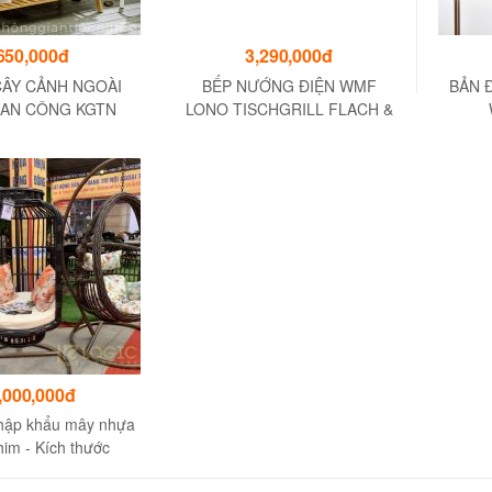
650,000đ
3,290,000đ
CÂY CẢNH NGOÀI
BẾP NƯỚNG ĐIỆN WMF
BẢN Đ
BAN CÔNG KGTN
LONO TISCHGRILL FLACH &
04 - KÍCH THƯỚC
GERIPPT - CHẤT LIỆU THÉP
6x70x40CM
KHÔNG GỈ CROMARGAN
,000,000đ
nhập khẩu mây nhựa
him - Kích thước
0x110x195cm