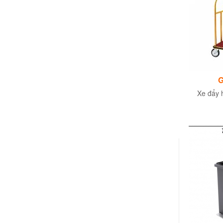
G
Xe đẩy h