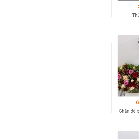
Thù
G
Chân đế 