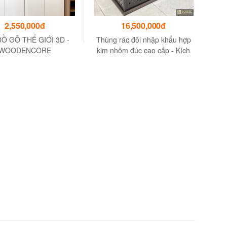
2,550,000đ
16,500,000đ
Ồ GỖ THẾ GIỚI 3D -
Thùng rác đôi nhập khẩu hợp
WOODENCORE
kim nhôm đúc cao cấp - Kích
thước 95 x 42 x H101 cm -
30kg