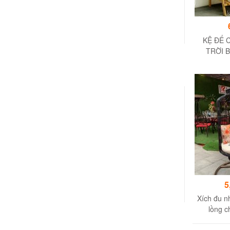
KỆ ĐỂ 
TRỜI 
011KTT0
9
5
Xích đu 
lồng c
11