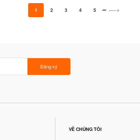
1
2
3
4
5
Đăng ký
VỀ CHÚNG TÔI