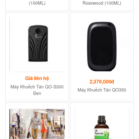
(100ML)
Rosewood (100ML)
Giá liên hệ
2,379,000đ
Máy Khuếch Tán QO-S300
Máy Khuếch Tán QO350
Đen