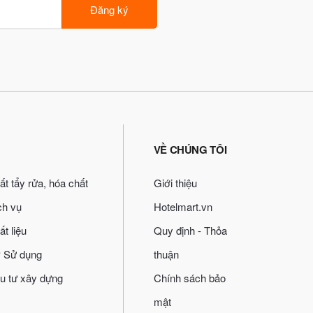
Đăng ký
VỀ CHÚNG TÔI
ất tẩy rửa, hóa chất
Giới thiệu
ch vụ
Hotelmart.vn
ất liệu
Quy định - Thỏa
 Sử dụng
thuận
u tư xây dựng
Chính sách bảo
mật