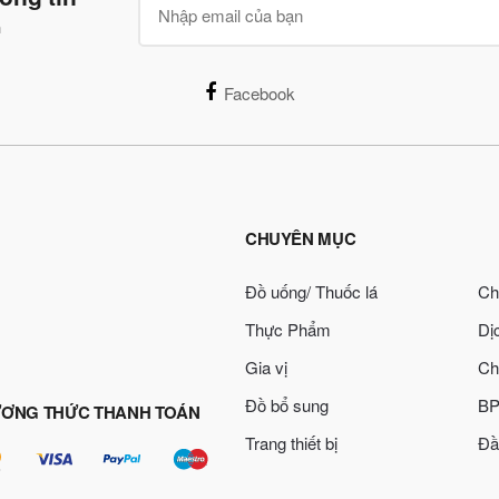
n
Facebook
CHUYÊN MỤC
Đồ uống/ Thuốc lá
Ch
Thực Phẩm
Dị
Gia vị
Ch
Đồ bổ sung
BP
ƠNG THỨC THANH TOÁN
Trang thiết bị
Đầ