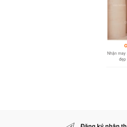
G
Nhận may 
đẹp 
Đăng ký nhận th