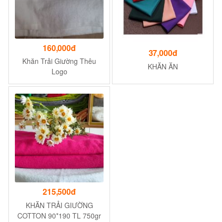
160,000đ
37,000đ
Khăn Trải Giường Thêu
KHĂN ĂN
Logo
215,500đ
KHĂN TRẢI GIƯỜNG
COTTON 90*190 TL 750gr