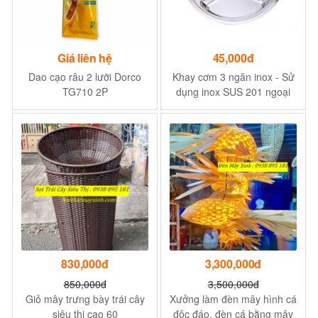
Giá liên hệ
45,000đ
Dao cạo râu 2 lưỡi Dorco
Khay cơm 3 ngăn inox - Sử
TG710 2P
dụng inox SUS 201 ngoại
nhập - Kích thước Pi 255 x
21mm
830,000đ
3,300,000đ
850,000đ
3,500,000đ
Giỏ mây trưng bày trái cây
Xưởng làm đèn mây hình cá
siêu thị cao 60
độc đáo, đèn cá bằng mây