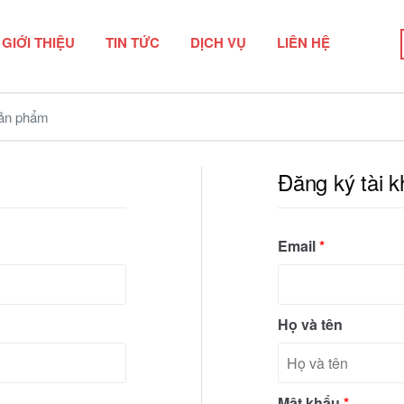
GIỚI THIỆU
TIN TỨC
DỊCH VỤ
LIÊN HỆ
n phẩm
Đăng ký tài 
Email
*
Họ và tên
Mật khẩu
*