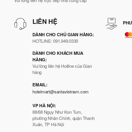
Vui lòng liên hệ trực tiếp nhà cung cấp
LIÊN HỆ
PHƯ
DÀNH CHO CHỦ GIAN HÀNG:
HOTLINE: 091.949.0330
DÀNH CHO KHÁCH MUA
HÀNG:
Vui lòng liên hệ Hotline của Gian
hàng
EMAIL:
hotelmart@santavietnam.com
VP HÀ NỘI:
88/68 Ngụy Như Kon Tum,
phường Nhân Chính, quận Thanh
Xuân, TP Hà Nội