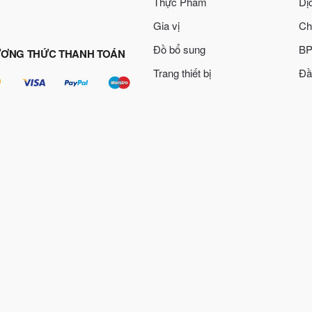
Thực Phẩm
Dị
Gia vị
Ch
Đồ bổ sung
BP
ƠNG THỨC THANH TOÁN
Trang thiết bị
Đầ