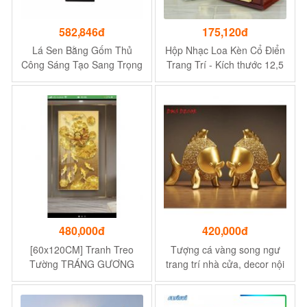
582,846đ
175,120đ
Lá Sen Bằng Gốm Thủ
Hộp Nhạc Loa Kèn Cổ Điển
Công Sáng Tạo Sang Trọng
Trang Trí - Kích thước 12,5
Hiện Đại Phong Cách Trung
x 10,5 x 21,5 CM
Hoa Trang Trí Nội Thất
480,000đ
420,000đ
[60x120CM] Tranh Treo
Tượng cá vàng song ngư
Tường TRÁNG GƯƠNG
trang trí nhà cửa, decor nội
Pha lê Phòng khách Cao
thất phòng
cấp