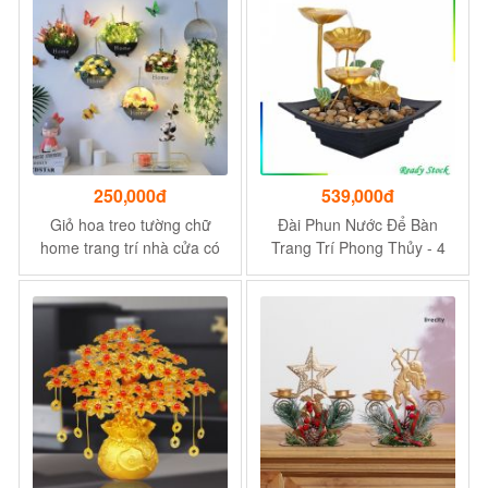
250,000đ
539,000đ
Giỏ hoa treo tường chữ
Đài Phun Nước Để Bàn
home trang trí nhà cửa có
Trang Trí Phong Thủy - 4
kèm hoa,đèn và các phụ
Tầng Thác Nước
kiện khác