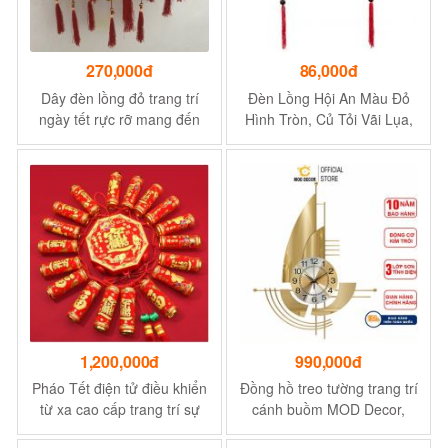
270,000đ
86,000đ
Dây đèn lồng đỏ trang trí
Đèn Lồng Hội An Màu Đỏ
ngày tết rực rỡ mang đến
Hình Tròn, Củ Tỏi Vãi Lụa,
không khí rộn ràng ngập
Gấm Trang Trí Quán Cafe,
tràn sắc xuân vui tươi và
Nhà hàng, Đền Chùa Size
may mắn
45cm
1,200,000đ
990,000đ
Pháo Tết điện tử điều khiển
Đồng hồ treo tường trang trí
từ xa cao cấp trang trí sự
cánh buồm MOD Decor,
kiện, trang trí tết ,mừng khai
phong cách Bắc Âu nghệ