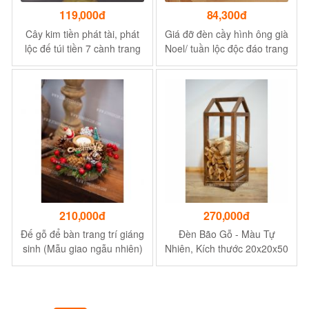
119,000đ
84,300đ
Cây kim tiền phát tài, phát
Giá đỡ đèn cầy hình ông già
lộc đế túi tiền 7 cành trang
Noel/ tuần lộc độc đáo trang
trí trong nhà ngày tết
trí bàn làm việc
210,000đ
270,000đ
Đế gỗ để bàn trang trí giáng
Đèn Bão Gỗ - Màu Tự
sinh (Mẫu giao ngẫu nhiên)
Nhiên, Kích thước 20x20x50
- Lát gỗ khô tự nhiên
cm - Dùng Trang Trí Nhà
Cửa, Sự kiện,...