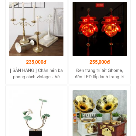
trương, an toàn, không cháy
thuật Lianzhang JJT mã
nổ
109
235,000đ
255,000đ
[ SẴN HÀNG ] Chân nến ba
Đèn trang trí tết Ghome,
phong cách vintage - Vẻ
đèn LED lấp lánh trang trí
đẹp hiện đại nhưng hoài
treo kính nhiều hình dáng,
niệm
ánh sáng rực rỡ lung linh
LEDTET23 M1