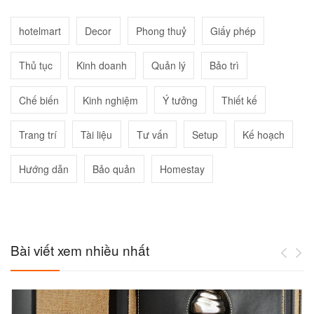
hotelmart
Decor
Phong thuỷ
Giấy phép
Thủ tục
Kinh doanh
Quản lý
Bảo trì
Chế biến
Kinh nghiệm
Ý tưởng
Thiết kế
Trang trí
Tài liệu
Tư vấn
Setup
Kế hoạch
Hướng dẫn
Bảo quản
Homestay
Bài viết xem nhiều nhất