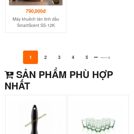
790,000đ
Máy khuếch tán tinh dầu
SmartScent SS-12K
1
2
3
4
5
SẢN PHẨM PHÙ HỢP
NHẤT