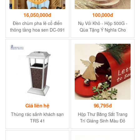
16,050,000đ
100,000đ
Đèn chùm pha lê cổ điển
Nụ Vối Khô - Hộp 500G -
thông tầng hoa sen DC-091
Qùa Tặng Ý Nghĩa Cho
Ø80X120 CM
Người Lớn Tuổi
Giá liên hệ
96,795đ
Thùng rác sảnh khách sạn
Hộp Thư Bằng Sắt Trang
TRS 41
Trí Giáng Sinh Màu Đỏ
Sáng Tạo Chất Lượng Cao
Chống Mài Mòn