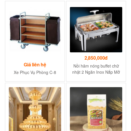
2,850,000đ
Giá liên hệ
Nồi hâm nóng buffet chữ
nhật 2 Ngăn Inox Nắp Mở
Xe Phục Vụ Phòng C-8
180 Độ BF61363-2