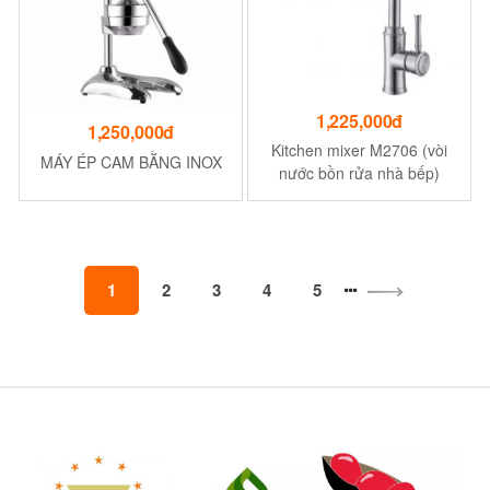
1,225,000đ
1,250,000đ
Kitchen mixer M2706 (vòi
MÁY ÉP CAM BẰNG INOX
nước bồn rửa nhà bếp)
1
2
3
4
5
Brands Carousel