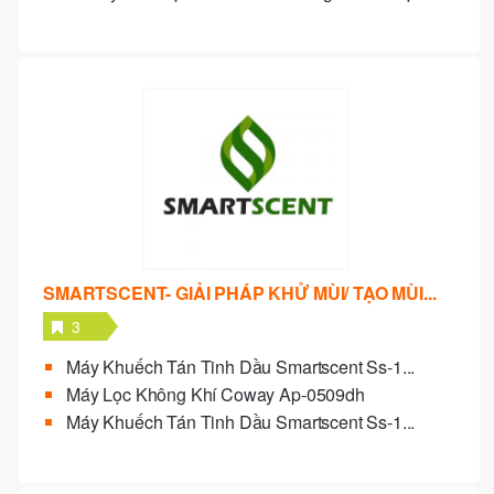
SMARTSCENT- GIẢI PHÁP KHỬ MÙI/ TẠO MÙI...
3
Máy Khuếch Tán Tinh Dầu Smartscent Ss-1...
Máy Lọc Không Khí Coway Ap-0509dh
Máy Khuếch Tán Tinh Dầu Smartscent Ss-1...