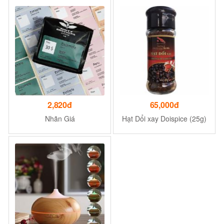
2g/3g/7g
2,820đ
65,000đ
Nhãn Giá
Hạt Dổi xay Doispice (25g)