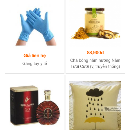
88,900đ
Giá liên hệ
Chà bông nấm hương Nấm
Găng tay y tế
Tươi Cười (vị truyền thống)
- Phù hợp ăn chay và bổ
dưỡng cho sức khoẻ