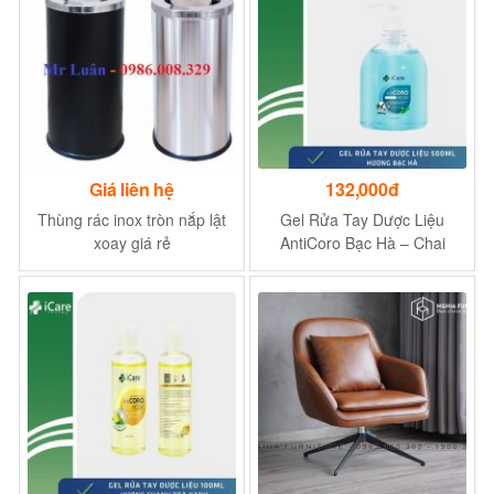
Giá liên hệ
132,000đ
Thùng rác inox tròn nắp lật
Gel Rửa Tay Dược Liệu
xoay giá rẻ
AntiCoro Bạc Hà – Chai
500ml