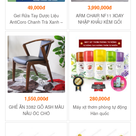
49,000đ
3,990,000đ
Gel Rửa Tay Dược Liệu
ARM CHAIR NF11 XOAY
AntiCoro Chanh Trà Xanh –
NHẬP KHẨU KÈM GỐI
Chai 100ml
1,550,000đ
280,000đ
GHẾ ĂN 3382 GỖ ASH MÀU
Máy xịt thơm phòng tự động
NÂU ÓC CHÓ
Hàn quốc