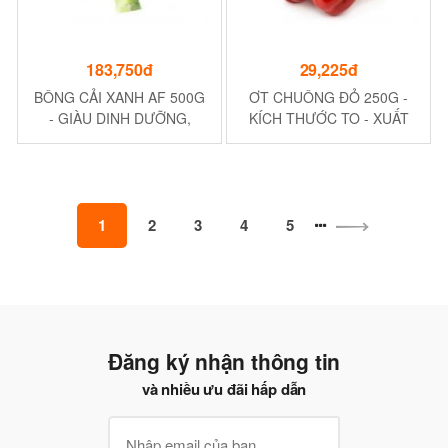
183,750đ
29,225đ
BÔNG CẢI XANH AF 500G
ƠT CHUÔNG ĐỎ 250G -
- GIÀU DINH DƯỠNG,
KÍCH THƯỚC TO - XUẤT
XUẤT XỨ ÚC
XỨ VIỆT NAM
1
2
3
4
5
Đăng ký nhận thông tin
và nhiều ưu đãi hấp dẫn