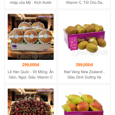
nhập của Mỹ - Kích thước
Vitamin C, Tốt Cho Da,
vừa tay - Túi 500g
Chống Lão Hóa - 1Kg
299,000đ
399,000đ
Lê Hàn Quốc - Vỏ Mỏng, Ăn
Kiwi Vàng New Zealand -
Giòn, Ngọt, Giàu Vitamin C
Giàu Dinh Dưỡng Và
- 1 kg
Vitamin E, Tốt Cho Sức
Khỏe