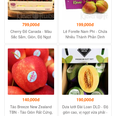
799,000đ
199,000đ
Cherry Đỏ Canada - Màu
Lê Forelle Nam Phi - Chứa
Sắc Sẫm, Giòn, Độ Ngọt
Nhiều Thành Phần Dinh
Đậm, Quả Căng Mọng -
Dưỡng Cần Thiết Cho Cơ
1Kg
Thể
140,000đ
190,000đ
Táo Breeze New Zealand
Dưa lưới Đài Loan DLD - Độ
TBN - Táo Giòn Rất Cứng,
giòn cao, vị ngọt vừa phải -