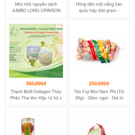
Nho nhô nguyên cành
Hồng dẻo một nắng hàn
JUMBO LONG CRIMSON
quốc hộp 300 gram -
hộp 500 gram
Hương vị ngọt ngào
360,000đ
250,000đ
Thạch Bưởi Collagen Thủy
Táo Fuji Mini Nam Phi (Túi
Phân Tha Von Hộp 12 hũ x
3Kg) - Giòn, ngọt - Giá trị
25 gam Hỗ trợ giảm cân ,
dinh dưỡng cao
giảm mở bụng , trẻ hóa làn
da , da mịn màng trắng
sáng .