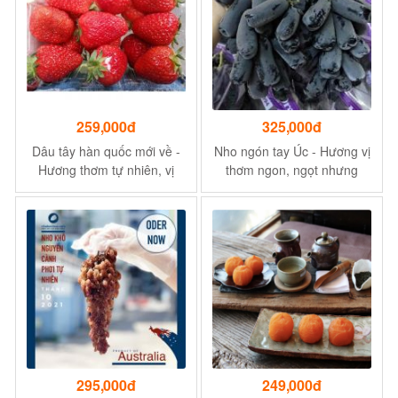
259,000đ
325,000đ
Dâu tây hàn quốc mới về -
Nho ngón tay Úc - Hương vị
Hương thơm tự nhiên, vị
thơm ngon, ngọt nhưng
ngọt thanh
không gắt - Hợp với hương
vị người Việt
295,000đ
249,000đ