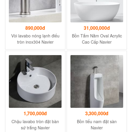
890,000đ
31,000,000đ
Vòi lavabo nóng lạnh điếu
Bồn Tắm Nằm Oval Acrylic
tròn inox304 Navier
Cao Cấp Navier
1,700,000đ
3,300,000đ
Chậu lavabo tròn đặt bàn
Bồn tiểu nam đặt sàn
sứ trắng Navier
Navier