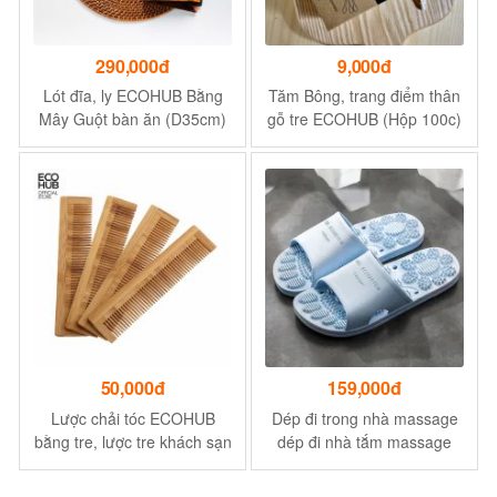
290,000đ
9,000đ
Lót đĩa, ly ECOHUB Bằng
Tăm Bông, trang điểm thân
Mây Guột bàn ăn (D35cm)
gỗ tre ECOHUB (Hộp 100c)
Sang trọng (Artesia Natural
thân thiện Môi trường
Round Placemat) | EH014
(Bamboo Cotton Buds) |
EH067
50,000đ
159,000đ
Lược chải tóc ECOHUB
Dép đi trong nhà massage
bằng tre, lược tre khách sạn
dép đi nhà tắm massage
- Kích thước 13.5x3 cm
dép đi khách sạn - Mã N747
- Size 40/41