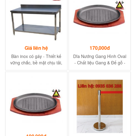
Giá liên hệ
170,000đ
Bàn inox có gáy - Thiết kế
Dĩa Nướng Gang Hình Oval
vững chắc, bề mặt chịu tải,
- Chất liệu Gang & Đế gỗ -
kiểu dáng đẹp mắt
Chiều dài 230 mm