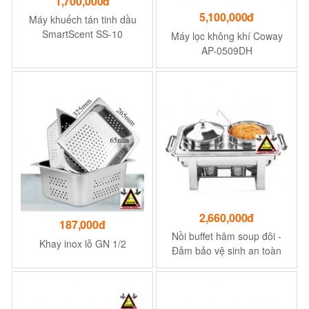
1,700,000đ
5,100,000đ
Máy khuếch tán tinh dầu
SmartScent SS-10
Máy lọc không khí Coway
AP-0509DH
2,660,000đ
187,000đ
Nồi buffet hâm soup đôi -
Khay inox lỗ GN 1/2
Đảm bảo vệ sinh an toàn
trong quá trình nấu ăn