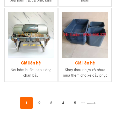
hâm cà phê buffet
Giá liên hệ
Giá liên hệ
Nồi hâm buffet nắp kiếng
Khay thau nhựa xô nhựa
chân bầu
mua thêm cho xe đẩy phục
vụ
1
2
3
4
5