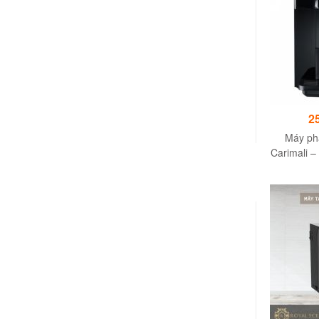
2
Máy ph
Carimali – 