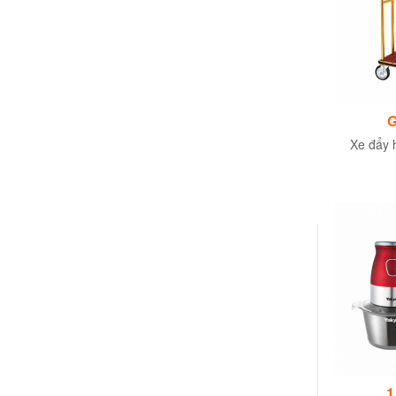
G
Xe đẩy h
1