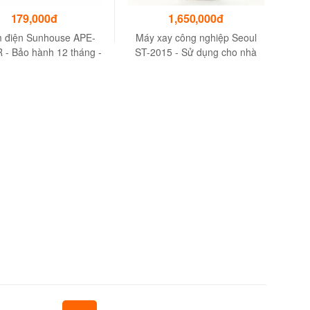
179,000đ
1,650,000đ
 điện Sunhouse APE-
Máy xay công nghiệp Seoul
 - Bảo hành 12 tháng -
ST-2015 - Sử dụng cho nhà
hựa ABS cao cấp
hàng, quán ăn, căng tin, quán
nước,...