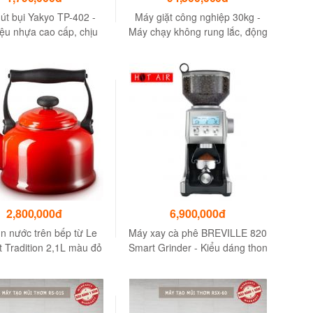
út bụi Yakyo TP-402 -
Máy giặt công nghiệp 30kg -
iệu nhựa cao cấp, chịu
Máy chạy không rung lắc, động
nhiệt cao
cơ êm
2,800,000đ
6,900,000đ
n nước trên bếp từ Le
Máy xay cà phê BREVILLE 820
 Tradition 2,1L màu đỏ
Smart Grinder - Kiểu dáng thon
hù hợp mọi loại bếp
gọn phù hợp cho quán cafe
vừa và nhỏ