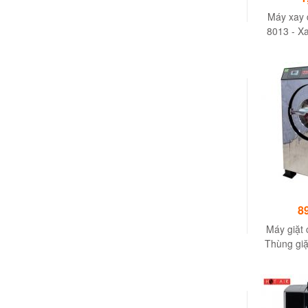
Máy xay 
8013 - Xay
đậu, hạt, 
8
Máy giặt 
Thùng giặ