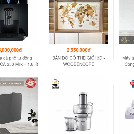
5,000,000đ
2,550,000đ
a cà phê tự động
BẢN ĐỒ GỖ THẾ GIỚI 3D -
Máy t
CA 250 Milk – 1.8 lít
WOODENCORE
Công
Bluet