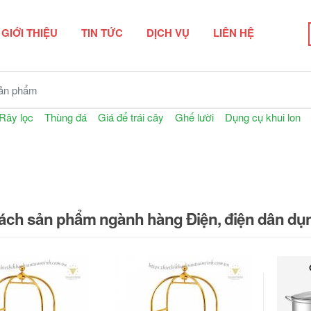
GIỚI THIỆU
TIN TỨC
DỊCH VỤ
LIÊN HỆ
n phẩm
Rây lọc
Thùng đá
Giá để trái cây
Ghế lười
Dụng cụ khui lon
ách sản phẩm ngành hàng Điện, điện dân dụ