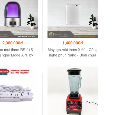
2,000,000đ
1,400,000đ
ạo mùi thơm RS-01S -
Máy tạo mùi thơm X-60 - Công
 nghệ Mode APP by
nghệ phun Nano - Bình chưa
ooth & Wifi (Đám mây)
150ml