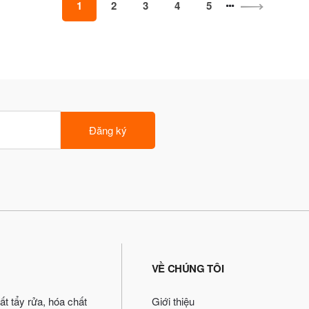
1
2
3
4
5
Đăng ký
VỀ CHÚNG TÔI
ất tẩy rửa, hóa chất
Giới thiệu