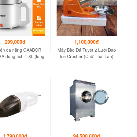
299,000đ
1,100,000đ
điện đa năng GAABOR
Máy Bào Đá Tuyết 2 Lưỡi Dao
A dung tích 1.8L (lòng
Ice Crusher (Chữ Thái Lan)
) - Chống dính - Hàng
chính hãng
1,790,000đ
94,500,000đ