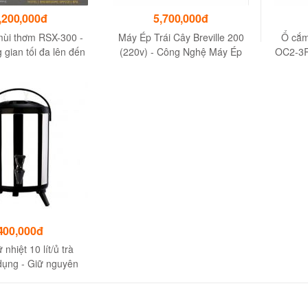
,200,000đ
5,700,000đ
mùi thơm RSX-300 -
Máy Ép Trái Cây Breville 200
Ổ cắm
gian tối đa lên đến
(220v) - Công Nghệ Máy Ép
OC2-3R
900m3
Nhanh
N
400,000đ
 nhiệt 10 lít/ủ trà
dụng - Giữ nguyên
 tươi ngon của trà