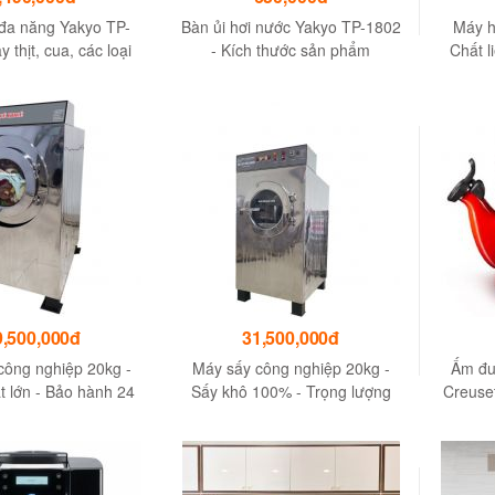
đa năng Yakyo TP-
Bàn ủi hơi nước Yakyo TP-1802
Máy h
 thịt, cua, các loại
- Kích thước sản phẩm
Chất l
rau củ quả, các loại
255x105x125mm
rau,…
9,500,000đ
31,500,000đ
công nghiệp 20kg -
Máy sấy công nghiệp 20kg -
Ấm đu
t lớn - Bảo hành 24
Sấy khô 100% - Trọng lượng
Creuset
tháng
180kg
- P