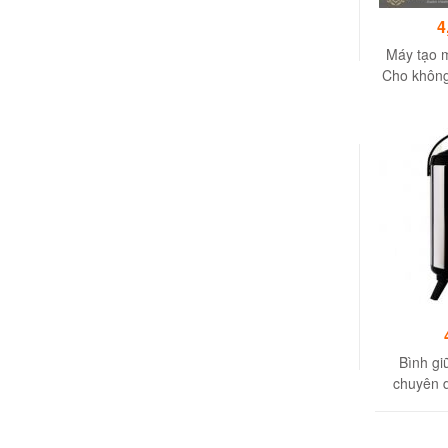
4
Máy tạo 
Cho không 
Bình giữ
chuyên 
hương vị