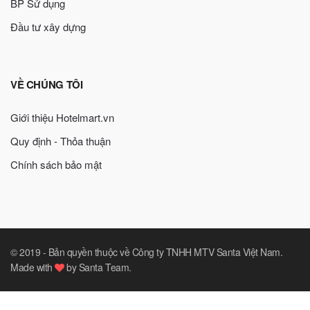
BP Sử dụng
Đầu tư xây dựng
VỀ CHÚNG TÔI
Giới thiệu Hotelmart.vn
Quy định - Thỏa thuận
Chính sách bảo mật
© 2019 -
Bản quyền thuộc về Công ty TNHH MTV Santa Việt Nam
.
Made with
by
Santa Team
.