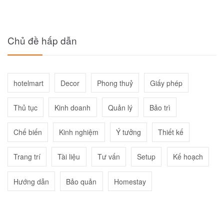
Chủ đề hấp dẫn
hotelmart
Decor
Phong thuỷ
Giấy phép
Thủ tục
Kinh doanh
Quản lý
Bảo trì
Chế biến
Kinh nghiệm
Ý tưởng
Thiết kế
Trang trí
Tài liệu
Tư vấn
Setup
Kế hoạch
Hướng dẫn
Bảo quản
Homestay