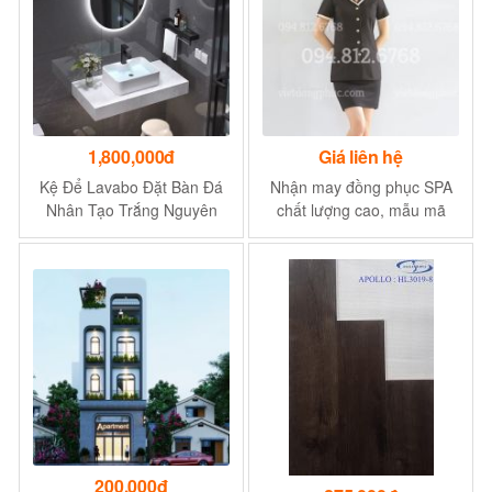
1,800,000đ
Giá liên hệ
Kệ Để Lavabo Đặt Bàn Đá
Nhận may đồng phục SPA
Nhân Tạo Trắng Nguyên
chất lượng cao, mẫu mã
Khối Navier
độc quyền
200,000đ