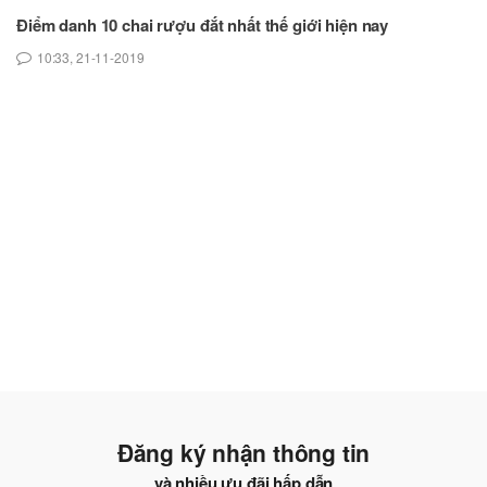
Điểm danh 10 chai rượu đắt nhất thế giới hiện nay
Da
m
10:33, 21-11-2019
Đăng ký nhận thông tin
và nhiều ưu đãi hấp dẫn