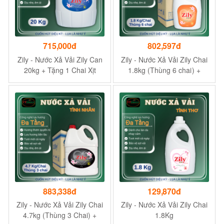
715,000đ
802,597đ
Zily - Nước Xả Vải Zily Can
Zily - Nước Xả Vải Zily Chai
20kg + Tặng 1 Chai Xịt
1.8kg (Thùng 6 chai ) +
Thơm & Làm Phẳng Zily
Tặng 1 Chai Xịt Thơm &
300g
Làm Phẳng Zily 300g
883,338đ
129,870đ
Zily - Nước Xả Vải Zily Chai
Zily - Nước Xả Vải Zily Chai
4.7kg (Thùng 3 Chai) +
1.8Kg