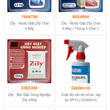
194,870đ
803,400đ
Zily - Nước Giặt Zily Chai
Zily - Nước Giặt Zily Chai
3.8Kg
3.8Kg ( Thùng 4 Chai )-
Tặng 1 Chai Nước Xả Vải
Zily 1.8Kg
539,539đ
Giá liên hệ
Zily - Bột Giặt Công Nghiệp
Chất tẩy vết dơ cổ áo, tay
Zily 25Kg
áo SP13 (12x500ml)