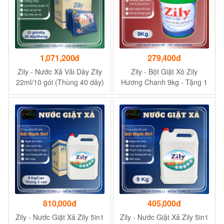
1,071,200đ
279,400đ
Zily - Nước Xả Vải Dây Zily
Zily - Bột Giặt Xô Zily
22ml/10 gói (Thùng 40 dây)
Hương Chanh 9kg - Tặng 1
+ Tặng 1 Chai Xịt Thơm &
Xịt Thơm & Làm Phẳng Zily
Làm Phẳng Zily 300g
100g
810,000đ
405,000đ
Zily - Nước Giặt Xả Zily 5in1
Zily - Nước Giặt Xả Zily 5in1