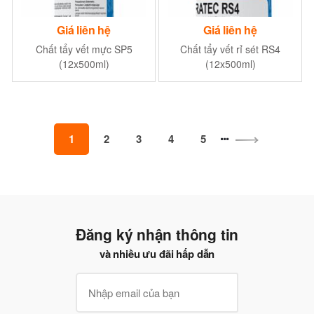
Giá liên hệ
Giá liên hệ
Chất tẩy vết mực SP5
Chất tẩy vết rỉ sét RS4
(12x500ml)
(12x500ml)
1
2
3
4
5
Đăng ký nhận thông tin
và nhiều ưu đãi hấp dẫn