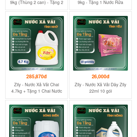
9kg (Thùng 2 can) - Tặng 2
9kg - Tặng 1 Nước Rửa
Nước Rửa Chén Zily 4.7kg
Chén Zily 4.7kg
285,870đ
26,000đ
Zily - Nước Xả Vải Chai
Zily - Nước Xả Vải Dây Zily
4.7kg + Tặng 1 Chai Nước
22ml 10 gói
Rửa Tay Zily 500g