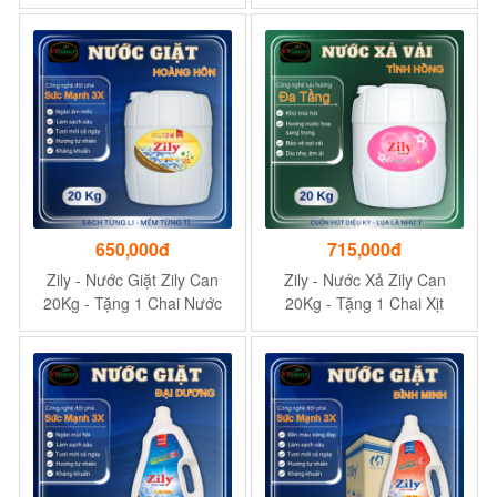
Tặng 1 Chai Xịt Thơm &
Làm Phẳng Zily 300g
650,000đ
715,000đ
Zily - Nước Giặt Zily Can
Zily - Nước Xả Zily Can
20Kg - Tặng 1 Chai Nước
20Kg - Tặng 1 Chai Xịt
Xả Vải Zily 1.8Kg + 1 Chai
Thơm & Làm Phẳng Zily
Xịt Thơm & Làm Phẳng Zily
300g
300g