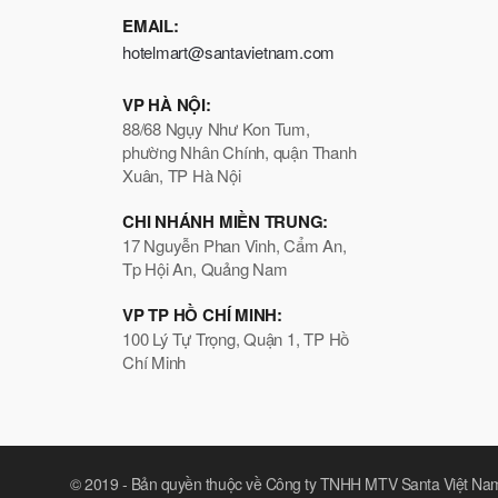
EMAIL:
hotelmart@santavietnam.com
VP HÀ NỘI:
88/68 Ngụy Như Kon Tum,
phường Nhân Chính, quận Thanh
Xuân, TP Hà Nội
CHI NHÁNH MIỀN TRUNG:
17 Nguyễn Phan Vinh, Cẩm An,
Tp Hội An, Quảng Nam
VP TP HỒ CHÍ MINH:
100 Lý Tự Trọng, Quận 1, TP Hồ
Chí Minh
© 2019 -
Bản quyền thuộc về Công ty TNHH MTV Santa Việt Na