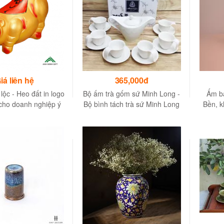
iá liên hệ
365,000đ
 lộc - Heo đất in logo
Bộ ấm trà gốm sứ Minh Long -
Ấm bá
cho doanh nghiệp ý
Bộ bình tách trà sứ Minh Long
Bền, k
nghĩa
- Màu trắng trong