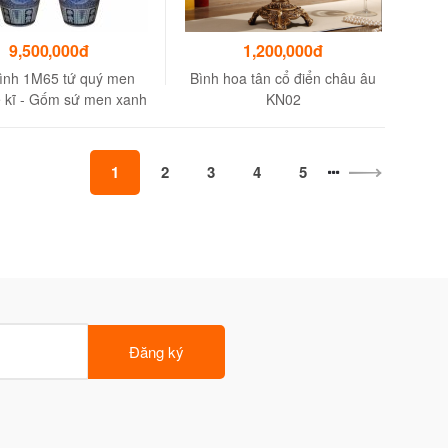
9,500,000đ
1,200,000đ
ình 1M65 tứ quý men
Bình hoa tân cổ điển châu âu
 kĩ - Gốm sứ men xanh
KN02
cao cấp
1
2
3
4
5
Đăng ký