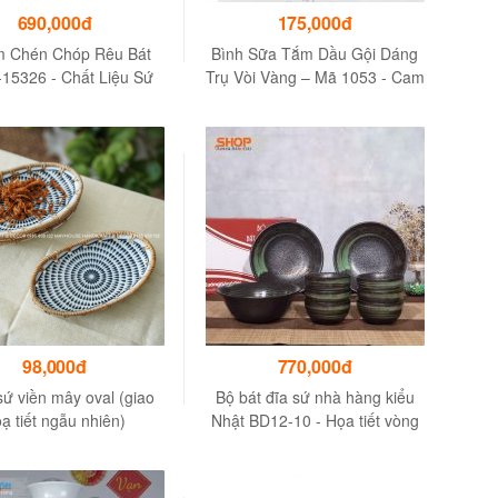
690,000đ
175,000đ
m Chén Chóp Rêu Bát
Bình Sữa Tắm Dầu Gội Dáng
-15326 - Chất Liệu Sứ
Trụ Vòi Vàng – Mã 1053 - Cam
Cao Cấp
Kết 100% Hàng Bát Tràng
98,000đ
770,000đ
ứ viền mây oval (giao
Bộ bát đĩa sứ nhà hàng kiểu
ạ tiết ngẫu nhiên)
Nhật BD12-10 - Họa tiết vòng
tròn zen xanh