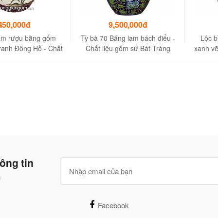
450,000đ
9,500,000đ
âm rượu bằng gốm
Tỳ bà 70 Băng lam bách điểu -
Lộc b
ranh Đông Hồ - Chất
Chất liệu gốm sứ Bát Tràng
xanh vẽ
ứ cao cấp, Dung tích
15L
ông tin
n
Facebook