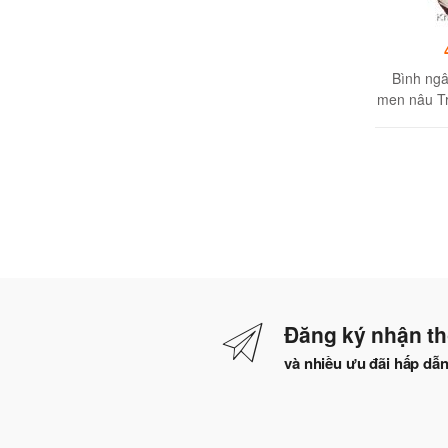
Bình ng
men nâu T
liệu Gốm s
Đăng ký nhận th
và nhiều ưu đãi hấp dẫ