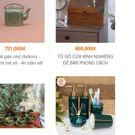
731,000đ
650,000đ
t giác nhỏ (9x9cm) -
TỦ GỖ CỬA KÍNH NGHIÊNG
hó mẻ vỡ - An toàn với
ĐỂ BÀN PHONG CÁCH
máy rửa bát
RETRO - DÀI 32 x RỘNG 20 x
CAO 25.5 cm