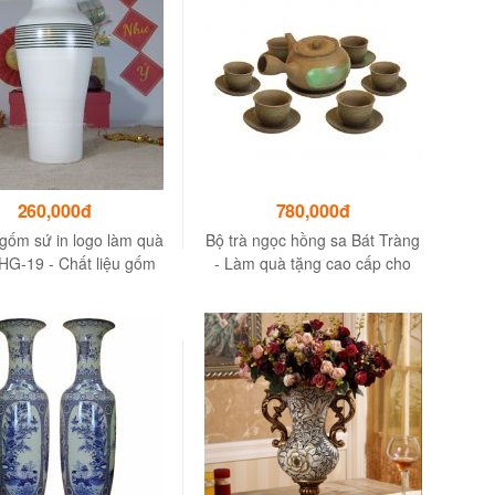
260,000đ
780,000đ
gốm sứ in logo làm quà
Bộ trà ngọc hồng sa Bát Tràng
HG-19 - Chất liệu gốm
- Làm quà tặng cao cấp cho
Bát Tràng
người thân, bạn bè, đối tác,…