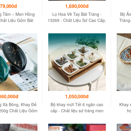
79,000đ
1,690,000đ
g Tăm – Men Hồng
Lọ Hoa Vẽ Tay Bát Tràng -
Bộ Ấ
Chất Liệu Gốm Bát
13269 - Chất Liệu Sứ Cao Cấp,
Tràng
Kích Thước 70mm x
Cao 30 cm
40mm
160,000đ
1,050,000đ
 Xà Bông, Khay Để
Bộ khay mứt Tết 6 ngăn cao
Khay s
200g Chất Liệu Gốm
cấp - Chất liệu sứ tráng men
ho
ấp Có Rãnh Thoát
an toàn khi sử dụng
Nước