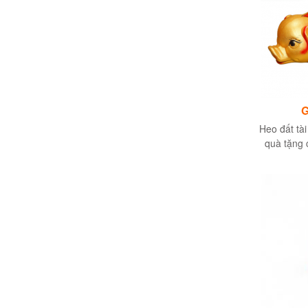
G
Heo đất tài
quà tặng 