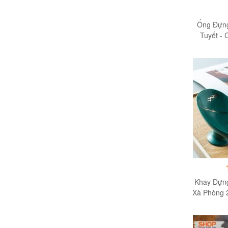
Ống Đựn
Tuyết - 
Tràng - 
Khay Đựng
Xà Phòng 
Sứ Cao C