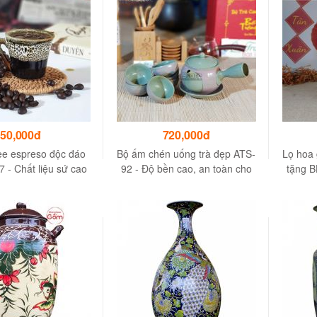
50,000đ
720,000đ
ee espreso độc đáo
Bộ ấm chén uống trà đẹp ATS-
Lọ hoa 
- Chất liệu sứ cao
92 - Độ bền cao, an toàn cho
tặng B
cấp
sức khỏe người dùng