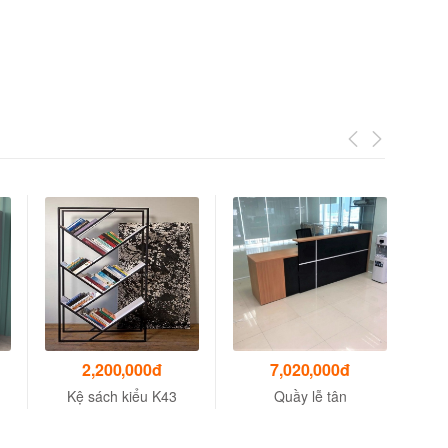
2,200,000đ
7,020,000đ
Kệ sách kiểu K43
Quầy lễ tân
B