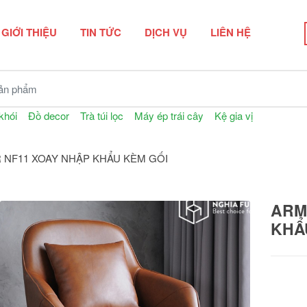
GIỚI THIỆU
TIN TỨC
DỊCH VỤ
LIÊN HỆ
n phẩm
khói
Đồ decor
Trà túi lọc
Máy ép trái cây
Kệ gia vị
 NF11 XOAY NHẬP KHẨU KÈM GỐI
ARM
KHẨ