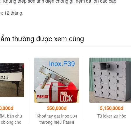
u: Khung thép sơn tĩnh điện chống gỉ, nệm da lộn cao cấp
: 12 tháng.
hẩm thường được xem cùng
0,000đ
350,000đ
5,150,000đ
IBM, bàn chữ
Khoá tay gạt Inox 304
Tủ loker 20 hộc
 oblong cho
thương hiệu Pasini
n, hội nghị