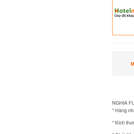
M
NGHIA FUR
* Hàng nhậ
* Kích th