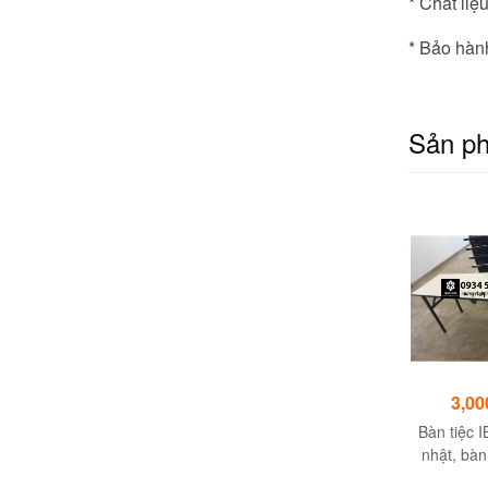
* Chất liệ
* Bảo hành
Sản p
4,300,000đ
10,560,000đ
3,00
Giường phụ
Nệm Cao Su Thiên
Bàn tiệc 
Nhiên FUJIKA
nhật, bàn
khách sạ