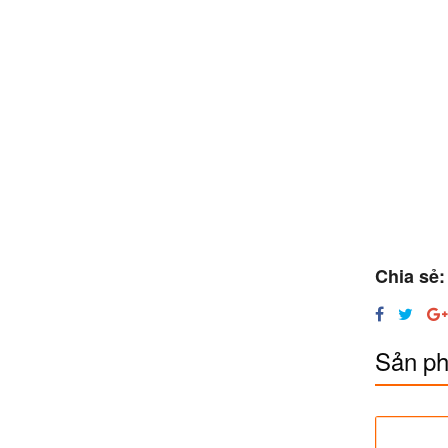
Chia sẻ:
Sản ph