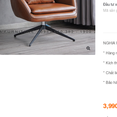
Đầu tư 
Mã sản
NGHIA F
* Hàng n
🔍
* Kích 
* Chất l
* Bảo hà
3,99