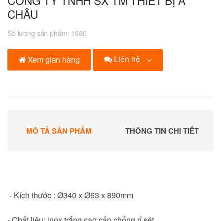
CÔNG TY TNHH SX TM THIẾT BỊ Á
CHÂU
Số lượng sản phẩm:
1680
Liên hệ
Xem gian hàng
MÔ TẢ SẢN PHẨM
THÔNG TIN CHI TIẾT
- Kích thước : Ø340 x Ø63 x 890mm
- Chất liệu: inox trắng cao cấp chống rỉ sét