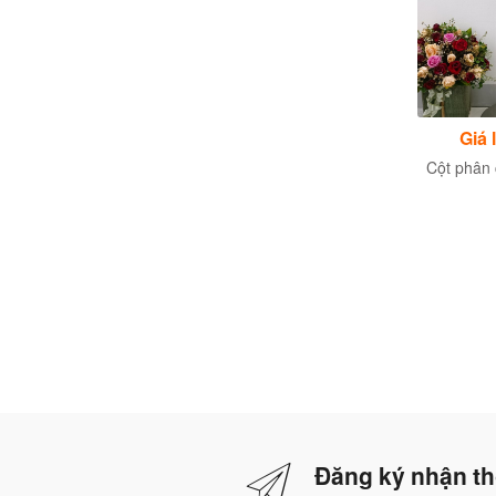
Giá liên hệ
Giá liên hệ
Giá 
Cột chắn inox mạ vàng
Cột chắn inox phân làn
Cột phân
dây căng
dây căng 3m
Đăng ký nhận th