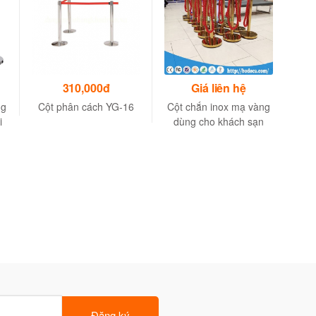
310,000đ
Giá liên hệ
ng
Cột phân cách YG-16
Cột chắn inox mạ vàng
C
i
dùng cho khách sạn
M
Đăng ký