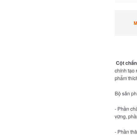
M
Cột chắn
chính tạo 
phẩm thíc
Bộ sản ph
- Phần ch
vững, phần
- Phần thâ