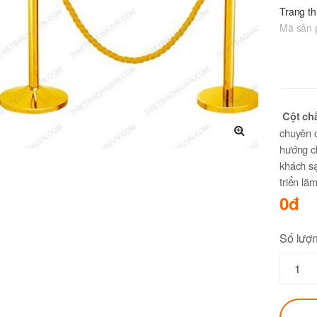
Trang thi
Mã sản
Cột chắ
chuyên d
hướng ch
🔍
khách sạ
triển lã
0đ
Số lượ