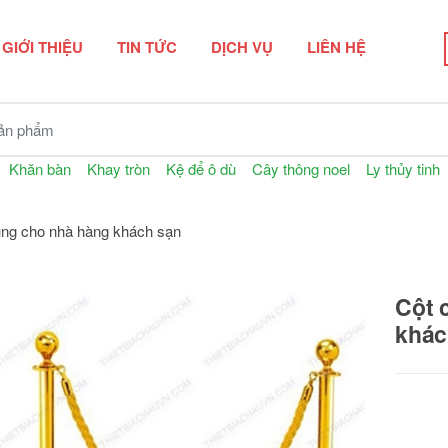
GIỚI THIỆU
TIN TỨC
DỊCH VỤ
LIÊN HỆ
n phẩm
Khăn bàn
Khay tròn
Kệ để ô dù
Cây thông noel
Ly thủy tinh
ùng cho nhà hàng khách sạn
Cột 
khác