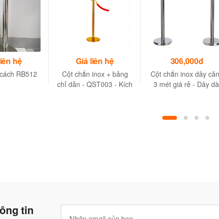
liên hệ
Giá liên hệ
306,000đ
 cách RB512
Cột chắn inox + bảng
Cột chắn inox dây că
chỉ dẫn - QST003 - Kích
3 mét giá rẻ - Dây dà
thước
3m, Cột cao 910 M
420x320xH1300mm
ông tin