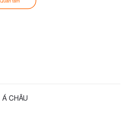
Quan tâm
Ị Á CHÂU