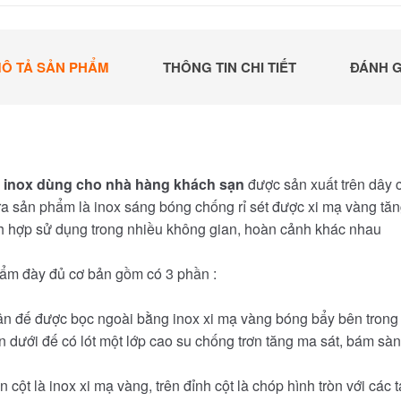
Ô TẢ SẢN PHẨM
THÔNG TIN CHI TIẾT
ĐÁNH G
 inox dùng cho nhà hàng khách sạn
được sản xuất trên dây c
ra sản phẩm là inox sáng bóng chống rỉ sét được xi mạ vàng tăn
h hợp sử dụng trong nhiều không gian, hoàn cảnh khác nhau
ẩm đày đủ cơ bản gồm có 3 phần :
ân đế được bọc ngoài bằng inox xi mạ vàng bóng bẩy bên trong
 dưới đế có lót một lớp cao su chống trơn tăng ma sát, bám sàn
n cột là inox xi mạ vàng, trên đỉnh cột là chóp hình tròn với các