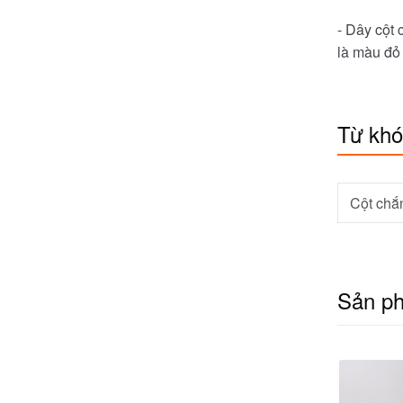
- Dây cột
là màu đỏ
Từ kh
Cột chắ
Sản p