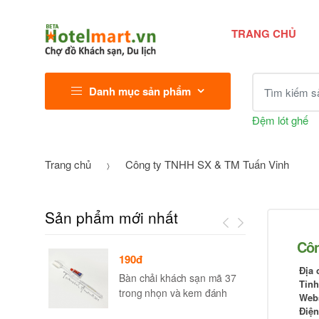
TRANG CHỦ
Tìm kiếm sả
Danh mục sản phẩm
Đệm lót ghế
Trang chủ
Công ty TNHH SX & TM Tuấn Vinh
Sản phẩm mới nhất
Côn
190đ
Địa 
Bàn chải khách sạn mã 37
Tỉnh
trong nhọn và kem đánh
Web
răng CCKO12h/CCKO24h
Điện