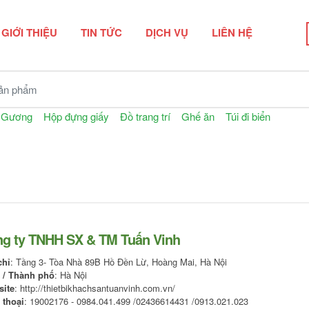
GIỚI THIỆU
TIN TỨC
DỊCH VỤ
LIÊN HỆ
n phẩm
Gương
Hộp đựng giấy
Đồ trang trí
Ghế ăn
Túi đi biển
g ty TNHH SX & TM Tuấn Vinh
Giá liên hệ
Giá liên hệ
chỉ
: Tầng 3- Tòa Nhà 89B Hồ Đền Lừ, Hoàng Mai, Hà Nội
Xà bông khách sạn
Xe chở đồ vải bẩn khách
 / Thành phố
: Hà Nội
sạn
site
: http://thietbikhachsantuanvinh.com.vn/
 thoại
: 19002176 - 0984.041.499 /02436614431 /0913.021.023