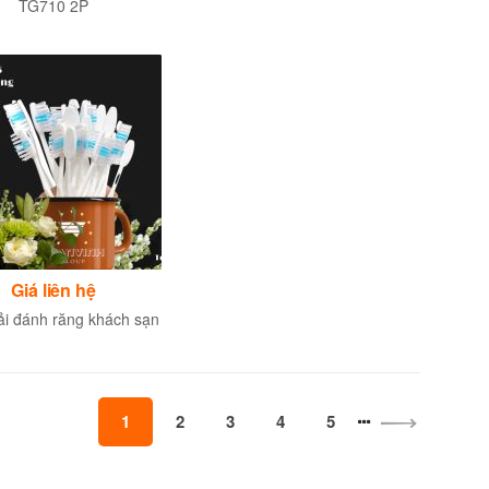
TG710 2P
Giá liên hệ
ải đánh răng khách sạn
1
2
3
4
5