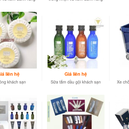
CCKO24h 2g/3g/7g
CCKO12h/CCKO24h 2g/3g/7g
iá liên hệ
Giá liên hệ
ông khách sạn
Sữa tắm dầu gội khách sạn
Xe chở