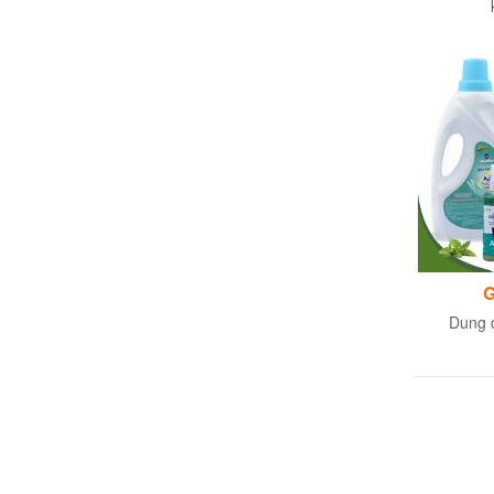
G
Dung d