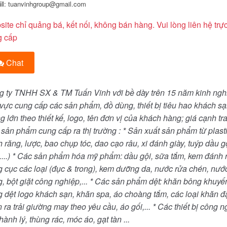
il
: tuanvinhgroup@gmail.com
Giá liên hệ
Giá liên hệ
ite chỉ quảng bá, kết nối, không bán hàng. Vui lòng liên hệ trực
Sữa tắm dầu gội khách sạn
Xe đẩy dọn buồng phòng
g cấp
khách sạn
Chat
Giá liên hệ
Giá liên hệ
Lược khách sạn
Dao cạo râu Dorco
 ty TNHH SX & TM Tuấn Vinh với bề dày trên 15 năm kinh ngh
TD708N
 vực cung cấp các sản phẩm, đồ dùng, thiết bị tiêu hao khách sạ
g lớn theo thiết kế, logo, tên đơn vị của khách hàng; giá cạnh tra
sản phẩm cung cấp ra thị trường : * Sản xuất sản phẩm từ plasti
Giá liên hệ
Giá liên hệ
 răng, lược, bao chụp tóc, dao cạo râu, xi đánh giày, tuýp dầu g
Bộ sản phẩm Amenities
Dao cạo râu 2 lưỡi Dorco
....) * Các sản phẩm hóa mỹ phẩm: dầu gội, sữa tắm, kem đánh 
khách sạn
TG710 2P
 cục các loại (đục & trong), kem dưỡng da, nước rửa chén, nước
, bột giặt công nghiệp,... * Các sản phẩm dệt: khăn bông khuyế
Giá liên hệ
Giá liên hệ
 dệt logo khách sạn, khăn spa, áo choàng tắm, các loại khăn đ
Khay đựng đồ amenities
Dung dịch rửa tay khô
 ra trải giường may theo yêu cầu, áo gối,... * Các thiết bị công n
hành lý, thùng rác, móc áo, gạt tàn ...