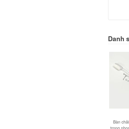
Danh 
Bàn chả
trong nhọ