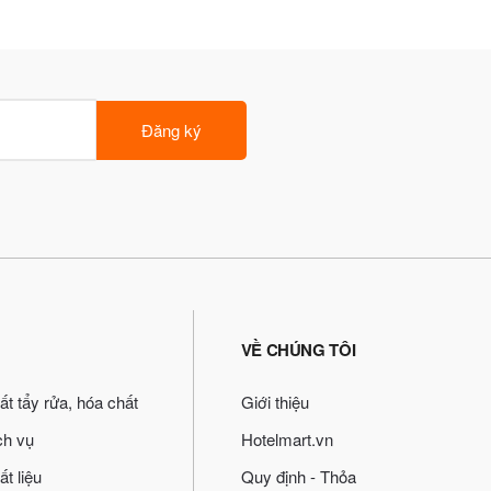
Đăng ký
VỀ CHÚNG TÔI
ất tẩy rửa, hóa chất
Giới thiệu
ch vụ
Hotelmart.vn
ất liệu
Quy định - Thỏa