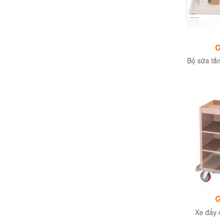
G
Bộ sữa tắ
G
Xe đẩy 