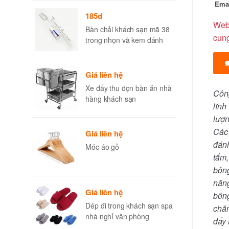
2g/3g/7g
Ema
185đ
Webs
Bàn chải khách sạn mã 38
cun
trong nhọn và kem đánh
răng CCKO12h/CCKO24h
2g/3g/7g
Giá liên hệ
Xe đẩy thu dọn bàn ăn nhà
Công
hàng khách sạn
lĩnh
lượn
Các 
Giá liên hệ
đánh
Móc áo gỗ
tắm,
bông
năng
Giá liên hệ
bông
Dép đi trong khách sạn spa
chăn
nhà nghỉ văn phòng
đẩy 