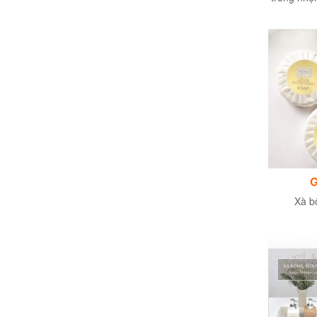
CCKO12h/
G
Xà b