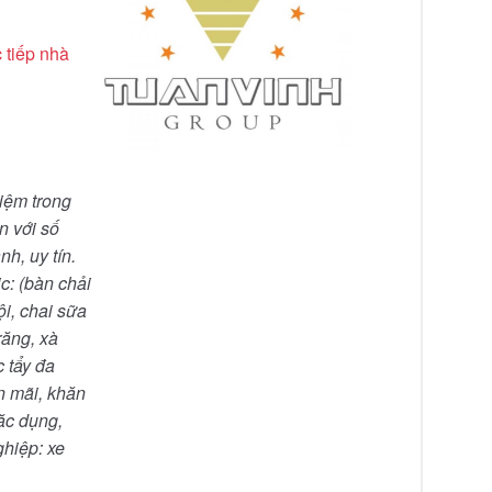
Giá liên hệ
 tiếp nhà
Kem đánh răng Khách sạn
Giá liên hệ
Bộ sữa tắm dầu gội khách
iệm trong
sạn
n với số
nh, uy tín.
c: (bàn chải
Giá liên hệ
ội, chai sữa
Xe đẩy hành lý khách sạn
răng, xà
 tẩy đa
n mãi, khăn
ặc dụng,
ghiệp: xe