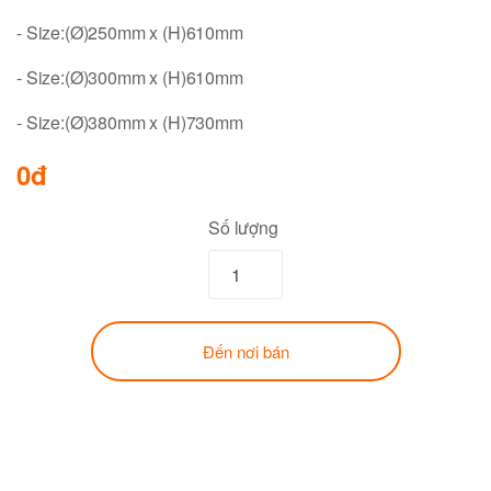
- Size:(Ø)250mm x (H)610mm
- Size:(Ø)300mm x (H)610mm
- Size:(Ø)380mm x (H)730mm
0đ
Số lượng
Đến nơi bán