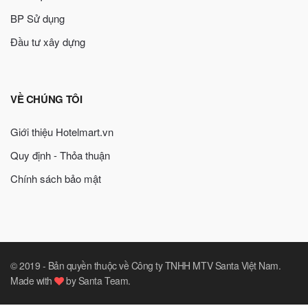
BP Sử dụng
Đầu tư xây dựng
VỀ CHÚNG TÔI
Giới thiệu Hotelmart.vn
Quy định - Thỏa thuận
Chính sách bảo mật
© 2019 -
Bản quyền thuộc về Công ty TNHH MTV Santa Việt Nam
.
Made with
by
Santa Team
.