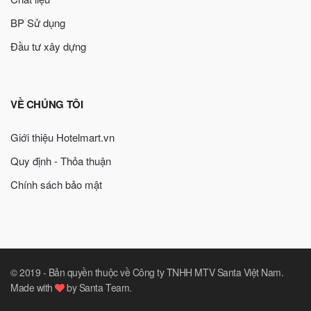
BP Sử dụng
Đầu tư xây dựng
VỀ CHÚNG TÔI
Giới thiệu Hotelmart.vn
Quy định - Thỏa thuận
Chính sách bảo mật
© 2019 -
Bản quyền thuộc về Công ty TNHH MTV Santa Việt Nam
.
Made with
by
Santa Team
.