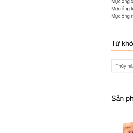
Mực ống 
Mực ống tr
Mực ống n
Từ kh
Thủy hả
Sản p