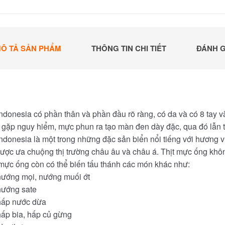
Ô TẢ SẢN PHẨM
THÔNG TIN CHI TIẾT
ĐÁNH G
ndonesia có phần thân và phần đầu rõ ràng, có da và có 8 tay 
i gặp nguy hiểm, mực phun ra tạo màn đen dày đặc, qua đó lẫn 
donesia là một trong những đặc sản biển nổi tiếng với hương vị
ược ưa chuộng thị trường châu âu và châu á. Thịt mực ống không
 mực ống còn có thể biến tấu thánh các món khác như:
ướng mọi, nướng muối ớt
ướng sate
hấp nước dừa
ấp bia, hấp củ gừng