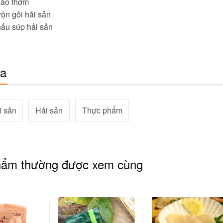
xào thơm
ộn gỏi hải sản
ấu súp hải sản
óa
i sản
Hải sản
Thực phẩm
hẩm thường được xem cùng