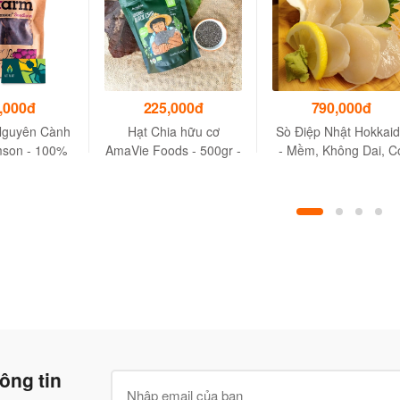
,000đ
225,000đ
790,000đ
Nguyên Cành
Hạt Chia hữu cơ
Sò Điệp Nhật Hokkai
mson - 100%
AmaVie Foods - 500gr -
- Mềm, Không Dai, C
 không chất
Tốt Cho Sức Khỏe
Vị Ngọt Thanh
 - Túi 250g
ông tin