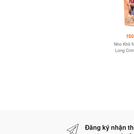
1,000,000đ
350,000đ
150
Tôm hùm Canada
Cá ngừ đông lạnh
Nho Khô 
Long Cri
tự nhiên,
bảo quản
Đăng ký nhận th