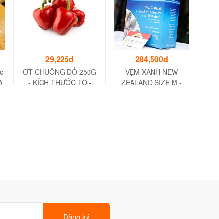
29,225đ
284,500đ
do
ƠT CHUÔNG ĐỎ 250G
VẸM XANH NEW
Bò 
ó
- KÍCH THƯỚC TO -
ZEALAND SIZE M -
XUẤT XỨ VIỆT NAM
NEW ZEALAND
Ngo
FROZEN GREEN H/S
MUSSEL SIZE M - 30-
45 CON/ KG
Đăng ký