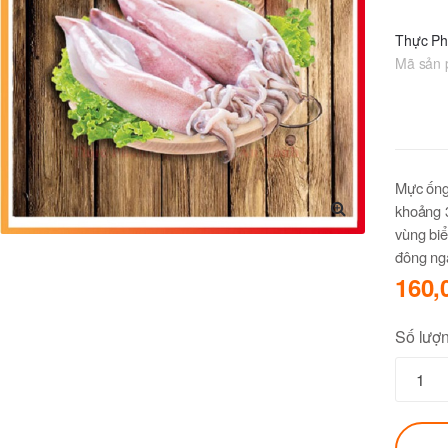
Thực P
Mã sản
Mực ống 
khoảng 3
vùng biể
🔍
đông ng
160,
Số lượ