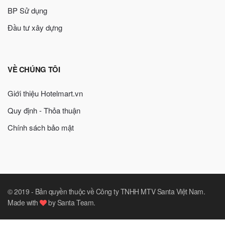
BP Sử dụng
Đầu tư xây dựng
VỀ CHÚNG TÔI
Giới thiệu Hotelmart.vn
Quy định - Thỏa thuận
Chính sách bảo mật
© 2019 -
Bản quyền thuộc về Công ty TNHH MTV Santa Việt Nam
.
Made with
by
Santa Team
.