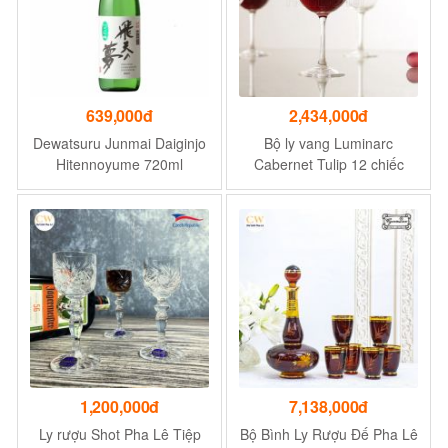
639,000đ
2,434,000đ
Dewatsuru Junmai Daiginjo
Bộ ly vang Luminarc
Hitennoyume 720ml
Cabernet Tulip 12 chiếc
N4580- 58cl
1,200,000đ
7,138,000đ
Ly rượu Shot Pha Lê Tiệp
Bộ Bình Ly Rượu Đế Pha Lê