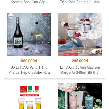
Kometa Shot Cao Cấp -
Tiệp Khắc Egermann Màu
Dung Tích 50ml
Cánh Gián Vẽ Tiết Mạ Vàng
Cao Cấp
880,000đ
285,000đ
Bộ Ly Rượu Vang Trắng
Ly rượu thủy tinh Madison
Pha Lê Tiệp Crystalex Xtra
Margarita 345ml (Bộ 6 ly)
360ml Cao Cấp