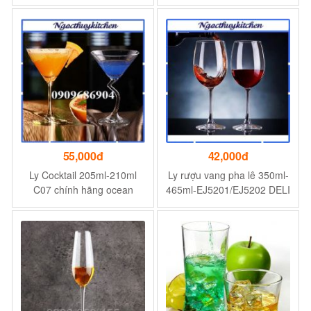
Madison Flute Champange
- 210ml - 15F07 (Bộ 06 ly
trơn, không in hình)
55,000đ
42,000đ
Ly Cocktail 205ml-210ml
Ly rượu vang pha lê 350ml-
C07 chính hãng ocean
465ml-EJ5201/EJ5202 DELI