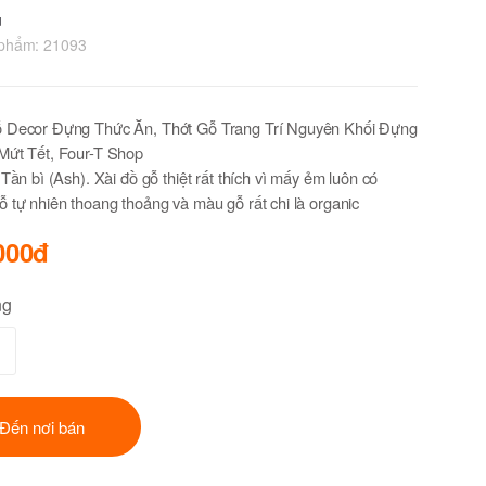
u
 phẩm:
21093
 Decor Đựng Thức Ăn, Thớt Gỗ Trang Trí Nguyên Khối Đựng
Mứt Tết, Four-T Shop
 Tần bì (Ash). Xài đồ gỗ thiệt rất thích vì mấy ẻm luôn có
 tự nhiên thoang thoảng và màu gỗ rất chi là organic
000đ
ng
Đến nơi bán