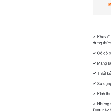
M
✔ Khay đư
đựng thức
✔ Có độ b
✔ Mang lạ
✔ Thiết k
✔ Sử dụng
✔ Kích thư
✔ Những s
Điều này 