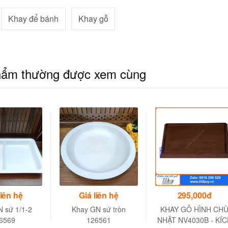
Khay để bánh
Khay gỗ
hẩm thường được xem cùng
liên hệ
Giá liên hệ
295,000đ
 sứ 1/1-2
Khay GN sứ tròn
KHAY GỖ HÌNH CH
6569
126561
NHẬT NV4030B - KÍC