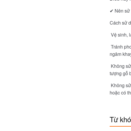
✔ Nên sử 
Cách sử d
Vệ sinh, l
Tránh phơi
ngâm khay
Không sử 
tượng gỗ 
Không sử 
hoặc có th
Từ kh