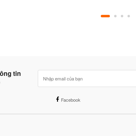
THƯỚC 40,5 x 30 x 2
CM - GỖ TỰ NHIÊN
ông tin
n
Facebook