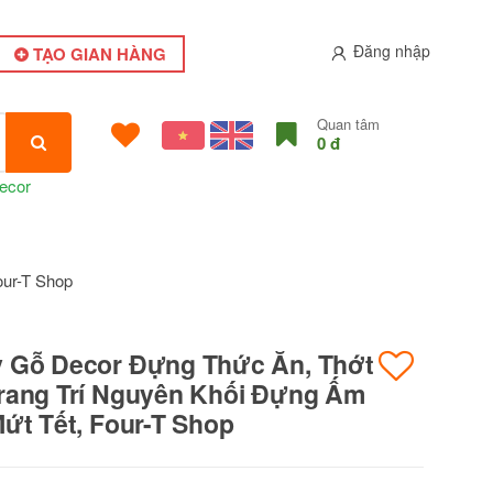
Đăng nhập
TẠO GIAN HÀNG
Quan tâm
0 đ
ecor
our-T Shop
 Gỗ Decor Đựng Thức Ăn, Thớt
rang Trí Nguyên Khối Đựng Ấm
Mứt Tết, Four-T Shop