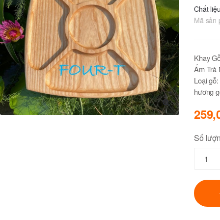
Chất liệ
Mã sản
Khay Gỗ
Ấm Trà 
Loại gỗ:
hương gỗ
259,
🔍
Số lượ