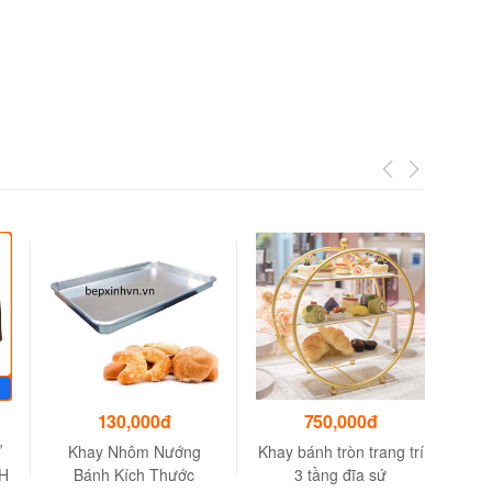
130,000đ
750,000đ
Ữ
Khay Nhôm Nướng
Khay bánh tròn trang trí
K
H
Bánh Kích Thước
3 tầng đĩa sứ