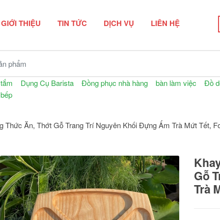
GIỚI THIỆU
TIN TỨC
DỊCH VỤ
LIÊN HỆ
n phẩm
 tắm
Dụng Cụ Barista
Đồng phục nhà hàng
bàn làm việc
Đồ d
 bếp
Thức Ăn, Thớt Gỗ Trang Trí Nguyên Khối Đựng Ấm Trà Mứt Tết, F
Khay
Gỗ T
Trà 