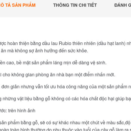
Ô TẢ SẢN PHẨM
THÔNG TIN CHI TIẾT
ĐÁNH G
ợc hoàn thiện bằng dầu lau Rubio thiên nhiên (dầu hạt lanh) n
 ăn mà không sợ ảnh hưởng đến sức khỏe.
ền cao, bề mặt sản phẩm láng mịn dễ dàng vệ sinh.
i cho không gian phòng ăn nhà bạn một điểm nhấn mới.
ế đơn giản nhưng vẫn tối ưu hóa công năng của một sản phẩm 
 những vật liệu bằng gỗ không có các hóa chất độc hại giúp bạ
ớc: trên hình ảnh
ản phẩm bằng gỗ, sẽ có sự khác nhau một chút về màu sắc,độ 
hoàn toàn bình thường do phụ thuộc vào tuổi của cây gỗ làm ra