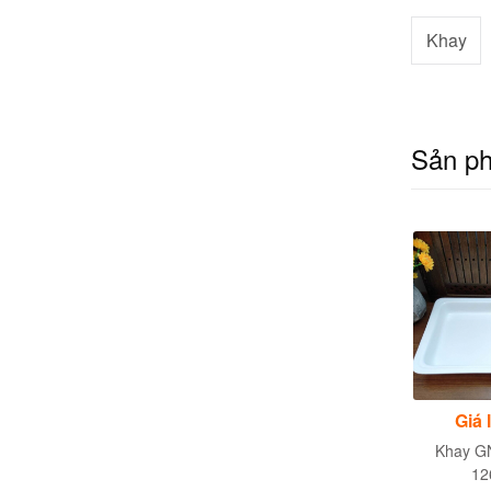
Khay
Sản p
Giá liên hệ
Giá liên hệ
Giá 
Khay Amenities khách
Khay khách sạn K 04
Khay GN
sạn K 39
12