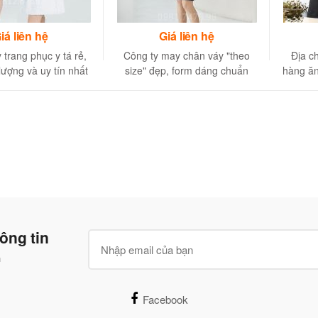
iá liên hệ
Giá liên hệ
trang phục y tá rẻ,
Công ty may chân váy "theo
Địa c
lượng và uy tín nhất
size" đẹp, form dáng chuẩn
hàng ăn
Hà Nội
như may đo
ông tin
n
Facebook