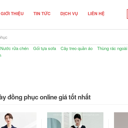
GIỚI THIỆU
TIN TỨC
DỊCH VỤ
LIÊN HỆ
n phẩm
Nước rửa chén
Gối tựa sofa
Cây treo quần áo
Thùng rác ngoài 
h
y đồng phục online giá tốt nhất