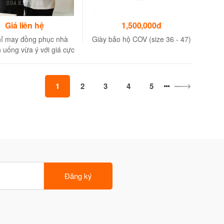
Giá liên hệ
1,500,000đ
hỉ may đồng phục nhà
Giày bảo hộ COV (size 36 - 47)
 uống vừa ý với giá cực
tốt
1
2
3
4
5
Đăng ký