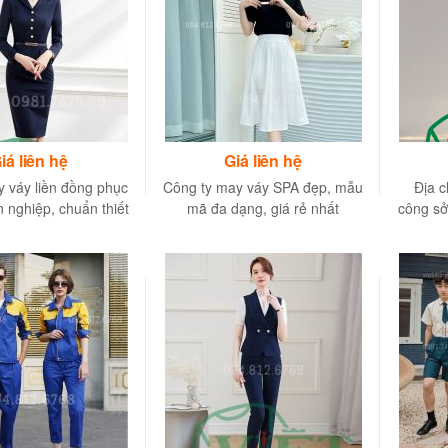
iá liên hệ
Giá liên hệ
ay váy liền đồng phục
Công ty may váy SPA đẹp, mẫu
Địa c
 nghiệp, chuẩn thiết
mã đa dạng, giá rẻ nhất
công sở
kế