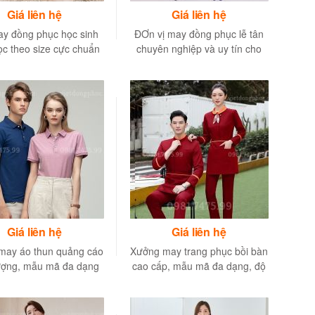
Giá liên hệ
Giá liên hệ
ay đồng phục học sinh
ĐƠn vị may đồng phục lễ tân
ọc theo size cực chuẩn
chuyên nghiệp và uy tín cho
bạn phải biết
Khách sạn
Giá liên hệ
Giá liên hệ
may áo thun quảng cáo
Xưởng may trang phục bồi bàn
ượng, mẫu mã đa dạng
cao cấp, mẫu mã đa dạng, độ
nhất
bền cao