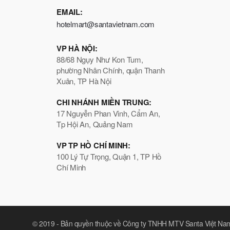
EMAIL:
hotelmart@santavietnam.com
VP HÀ NỘI:
88/68 Ngụy Như Kon Tum,
phường Nhân Chính, quận Thanh
Xuân, TP Hà Nội
CHI NHÁNH MIỀN TRUNG:
17 Nguyễn Phan Vinh, Cẩm An,
Tp Hội An, Quảng Nam
VP TP HỒ CHÍ MINH:
100 Lý Tự Trọng, Quận 1, TP Hồ
Chí Minh
© 2019 -
Bản quyền thuộc về Công ty TNHH MTV Santa Việt Na