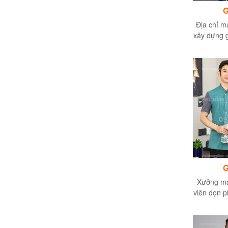
G
Địa chỉ m
xây dựng g
nhấ
G
Xưởng ma
viên dọn p