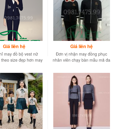
Giá liên hệ
Giá liên hệ
hỉ may đồ bộ vest nữ
Đơn vị nhận may đồng phục
 theo size đẹp hơn may
nhân viên chạy bàn mẫu mã đa
đo
dạng, chuyên nghiệp