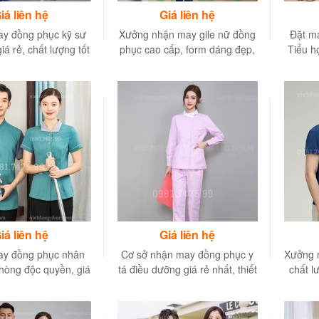
iá liên hệ
Giá liên hệ
ay đồng phục kỹ sư
Xưởng nhận may gile nữ đồng
Đặt m
iá rẻ, chất lượng tốt
phục cao cấp, form dáng đẹp,
Tiểu h
t tại Việt Nam
mẫu mã đa dạng
iá liên hệ
Giá liên hệ
y đồng phục nhân
Cơ sở nhận may đồng phục y
Xưởng 
hòng độc quyền, giá
tá điều dưỡng giá rẻ nhất, thiết
chất l
tốt, uy tín
kế độc quyền