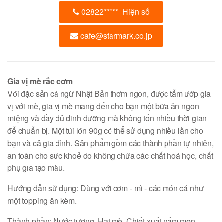
02822
*****
Hiện số
cafe@starmark.co.jp
Gia vị mè rắc cơm
Với đặc sản cá ngừ Nhật Bản thơm ngon, được tẩm ướp gia
vị với mè, gia vị mè mang đến cho bạn một bữa ăn ngon
miệng và đầy đủ dinh dưỡng mà không tốn nhiều thời gian
để chuẩn bị. Một túi lớn 90g có thể sử dụng nhiều lần cho
bạn và cả gia đình. Sản phẩm gồm các thành phần tự nhiên,
an toàn cho sức khoẻ do không chứa các chất hoá học, chất
phụ gia tạo màu.
Hướng dẫn sử dụng: Dùng với cơm - mì - các món cá như
một topping ăn kèm.
Thành phần: Nước tương, Hạt mè, Chiết xuất nấm men,