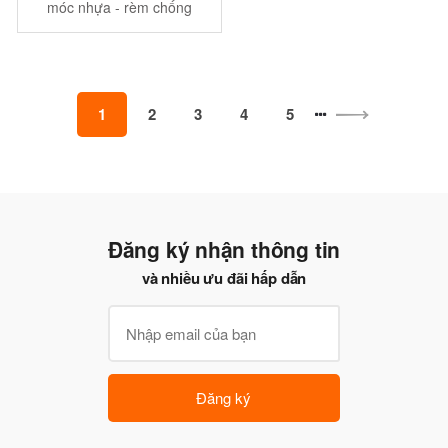
móc nhựa - rèm chống
nước - sọc sáng xanh
dương lợt
1
2
3
4
5
Đăng ký nhận thông tin
và nhiều ưu đãi hấp dẫn
Đăng ký