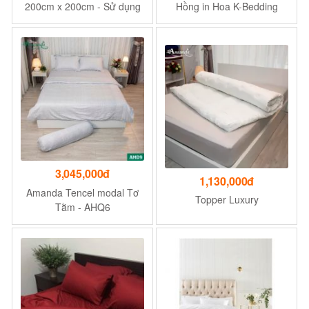
200cm x 200cm - Sử dụng
Hồng in Hoa K-Bedding
cho nệm dưới độ cao 30 cm
KMTP113 (4 món) - Kích
Thước 1m6 x 2m
3,045,000đ
1,130,000đ
Amanda Tencel modal Tơ
Topper Luxury
Tằm - AHQ6