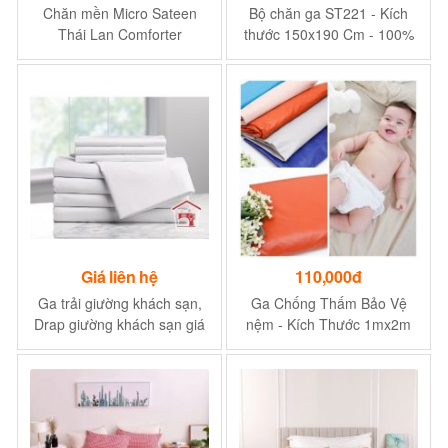
Chăn mền Micro Sateen
Bộ chăn ga ST221 - Kích
Thái Lan Comforter
thước 150x190 Cm - 100%
228x254cm Xám
Chất liệu Cotton satin
Giá liên hệ
110,000đ
Ga trải giường khách sạn,
Ga Chống Thấm Bảo Vệ
Drap giường khách sạn giá
nệm - Kích Thước 1mx2m
xưởng SLL
Nệm 5-17cm