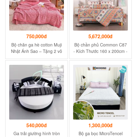
750,000đ
5,672,000đ
Bộ chăn ga hè cotton Muji
Bộ chần phủ Common C87
Nhật Ánh Sao – Tặng 2 vỏ
- Kích Thước 160 x 200cm -
gối nằm - Màu đỏ ngọt
Họa tiết thổ cẩm
ngào
540,000đ
1,300,000đ
Ga trải giường hình tròn
Bộ ga bọc MicroTencel