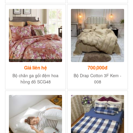
Giá liên hệ
700,000đ
Bộ chăn ga gối đệm hoa
Bộ Drap Cotton 3F Kem -
hồng đỏ SCG48
008