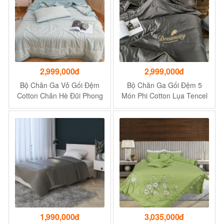
2,999,000đ
2,999,000đ
Bộ Chăn Ga Vỏ Gối Đệm
Bộ Chăn Ga Gối Đệm 5
Cotton Chăn Hè Đũi Phong
Món Phi Cotton Lụa Tencel
Cách Hàn Quốc Bộ Drap
Dream City Cao Cấp Chuẩn
Giường Cotton Cao Cấp
Khách Sạn 5 Sao Bộ Drap
Ra Ga Nệm Trải Giường
1,990,000đ
3,035,000đ