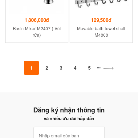
1,806,000đ
129,500đ
Basin Mixer M2407 ( Vòi
Movable bath towel shelf
rửa)
M4808
1
2
3
4
5
Đăng ký nhận thông tin
và nhiều ưu đãi hấp dẫn