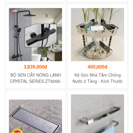
nghệ sản xuất Italy
ZT505-2U
3,939,000đ
400,000đ
BỘ SEN CÂY NÓNG LẠNH
Kệ Góc Nhà Tắm Chống
CRYSTAL SERIES ZT8266-
Nước 2 Tầng - Kích Thước
BLACK
25x25x38 cm