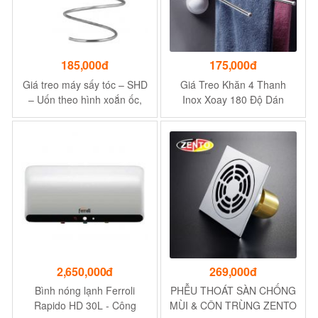
185,000đ
175,000đ
Giá treo máy sấy tóc – SHD
Giá Treo Khăn 4 Thanh
– Uốn theo hình xoắn ốc,
Inox Xoay 180 Độ Dán
gọn nhẹ, tính thẩm mỹ cao
Tường Cho Nhà Tắm -
SHUANGQING
2,650,000đ
269,000đ
Bình nóng lạnh Ferroli
PHỄU THOÁT SÀN CHỐNG
Rapido HD 30L - Công
MÙI & CÔN TRÙNG ZENTO