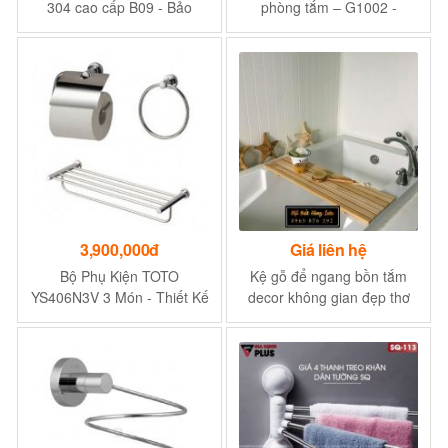
304 cao cấp B09 - Bảo
phòng tắm – G1002 -
hành 5 năm rỉ sét
Không hàn gỉ, không bay
màu
3,900,000đ
Giá liên hệ
Bộ Phụ Kiện TOTO
Kệ gỗ để ngang bồn tắm
YS406N3V 3 Món - Thiết Kế
decor không gian đẹp thơ
Tinh Tế, Chất Lượng Cao
mộng KG83