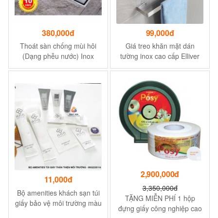
380,000đ
99,000đ
Thoát sàn chống mùi hôi
Giá treo khăn mặt dán
(Dạng phễu nước) Inox
tường inox cao cấp Elliver
sus304 (Xịn Đẹp) (Kiểu dài
đồ gia dụng phòng tắm thiết
30x11cm) cho Biệt thự,
kế chuẩn phơi khăn mặt
Khách sạn, Resort, v.v
_TKI
2,900,000đ
11,000đ
3,350,000đ
Bộ amenities khách sạn túi
TẶNG MIỄN PHÍ 1 hộp
giấy bảo vệ môi trường màu
đựng giấy công nghiệp cao
trắng