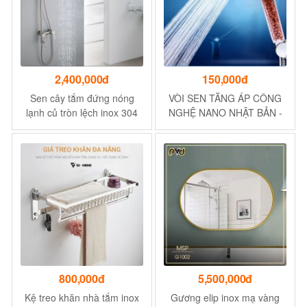
2,400,000đ
150,000đ
Sen cây tắm đứng nóng
VÒI SEN TĂNG ÁP CÔNG
lạnh củ tròn lệch inox 304
NGHỆ NANO NHẬT BẢN -
Navier
THANH LỌC NƯỚC, DIỆT
VI KHUẨN, KHỬ ĐỘC
800,000đ
5,500,000đ
Kệ treo khăn nhà tắm inox
Gương elip inox mạ vàng