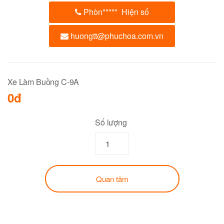
Phòn
*****
Hiện số
huongtt@phuchoa.com.vn
Xe Làm Buồng C-9A
0đ
Số lượng
Quan tâm