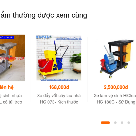
hẩm thường được xem cùng
liên hệ
168,000đ
2,500,000đ
ệ sinh nhựa
Xe đẩy vắt cây lau nhà
Xe làm vệ sinh HiCle
 có túi treo
HC 073- Kích thước
HC 180C - Sử Dụng
85x44x98cm
Làm Vệ Sinh Gia Đình
Khách Sạn, Bệnh Việ
…