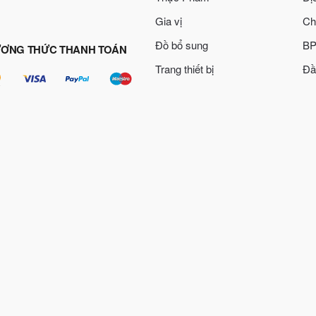
Gia vị
Ch
Đồ bổ sung
BP
ƠNG THỨC THANH TOÁN
Trang thiết bị
Đầ