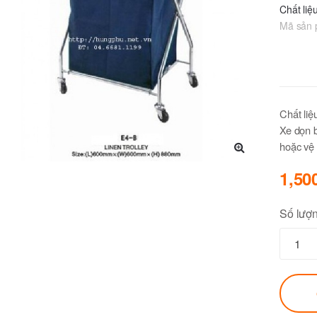
Chất liệ
Mã sản
Chất liệ
Xe dọn 
hoặc vệ 
🔍
1,50
Số lượ