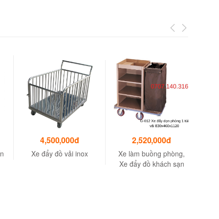
4,500,000đ
2,520,000đ
an
Xe đẩy đồ vải inox
Xe làm buồng phòng,
Xe
Xe đẩy đồ khách sạn
sạ
,
n,