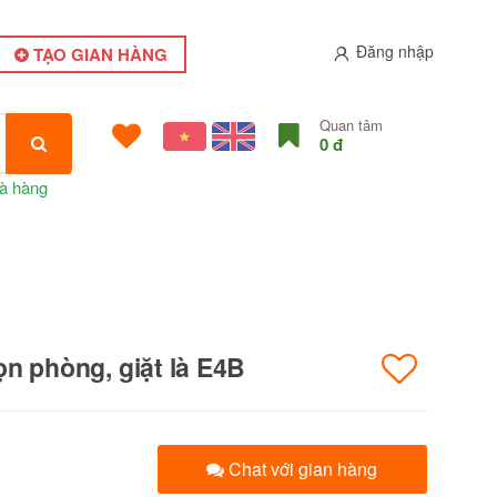
Đăng nhập
TẠO GIAN HÀNG
Quan tâm
0 đ
à hàng
ọn phòng, giặt là E4B
Chat với gian hàng