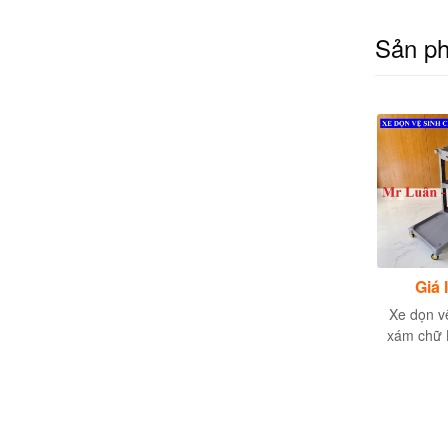
Sản p
Giá liên hệ
Giá liên hệ
Giá 
Xe chở đồ vải bẩn
Xe làm vệ sinh buồng
Xe dọn v
khách sạn
phòng bằng inox
xám chữ L