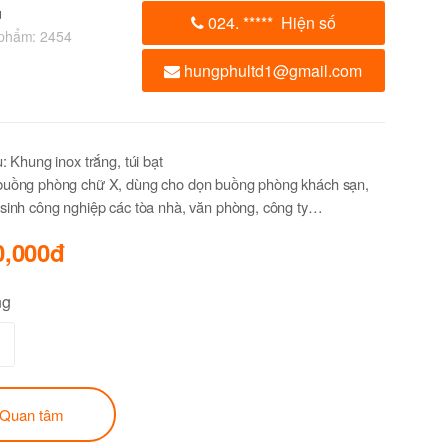
u
024.
*****
Hiện số
 phẩm:
2454
hungphultd1@gmail.com
u: Khung inox trắng, túi bạt
buồng phòng chữ X, dùng cho dọn buồng phòng khách sạn,
sinh công nghiệp các tòa nhà, văn phòng, công ty…
0,000đ
ng
Quan tâm