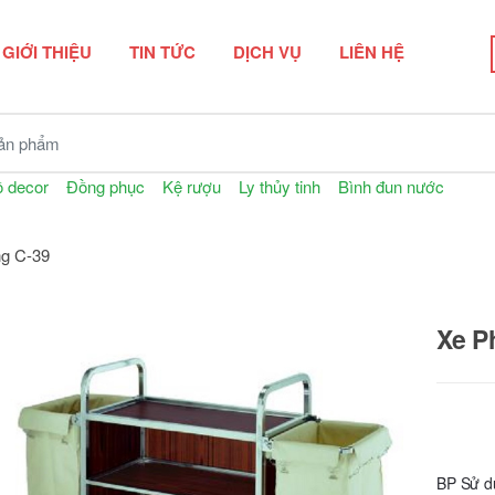
GIỚI THIỆU
TIN TỨC
DỊCH VỤ
LIÊN HỆ
n phẩm
 decor
Đồng phục
Kệ rượu
Ly thủy tinh
Bình đun nước
g C-39
Xe P
BP Sử d