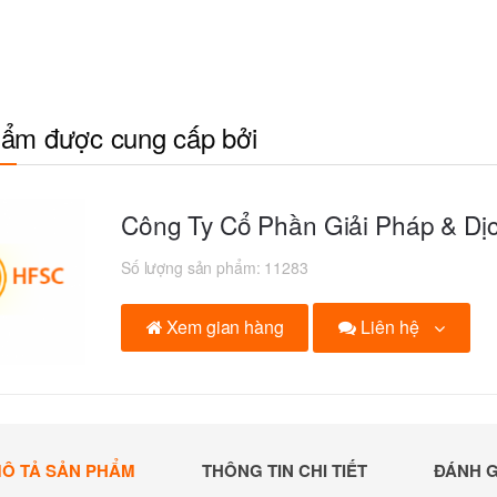
ẩm được cung cấp bởi
Công Ty Cổ Phần Giải Pháp & D
Số lượng sản phẩm:
11283
Liên hệ
Xem gian hàng
Ô TẢ SẢN PHẨM
THÔNG TIN CHI TIẾT
ĐÁNH G