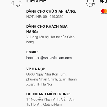
LIÊN HỆ
PHƯ
DÀNH CHO CHỦ GIAN HÀNG:
HOTLINE: 091.949.0330
DÀNH CHO KHÁCH MUA
HÀNG:
Vui lòng liên hệ Hotline của Gian
hàng
EMAIL:
hotelmart@santavietnam.com
VP HÀ NỘI:
88/68 Ngụy Như Kon Tum,
phường Nhân Chính, quận Thanh
Xuân, TP Hà Nội
CHI NHÁNH MIỀN TRUNG:
17 Nguyễn Phan Vinh, Cẩm An,
Tp Hội An, Quảng Nam