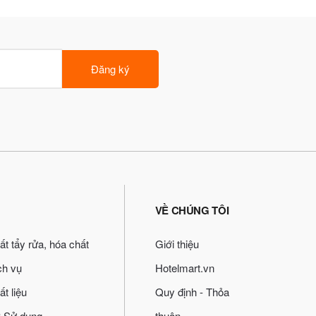
Đăng ký
VỀ CHÚNG TÔI
ất tẩy rửa, hóa chất
Giới thiệu
ch vụ
Hotelmart.vn
ất liệu
Quy định - Thỏa
 Sử dụng
thuận