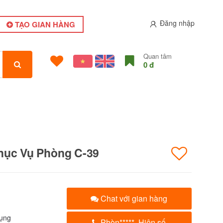
Đăng nhập
TẠO GIAN HÀNG
Quan tâm
0 đ
hục Vụ Phòng C-39
Chat với gian hàng
ụng
Phòn
*****
Hiện số