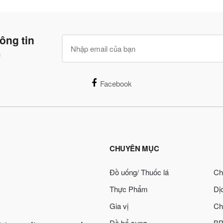
ông tin
n
Facebook
CHUYÊN MỤC
Đồ uống/ Thuốc lá
Ch
Thực Phẩm
Dị
Gia vị
Ch
Đồ bổ sung
BP