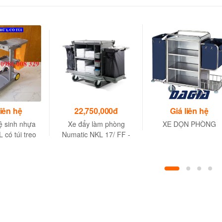
liên hệ
22,750,000đ
Giá liên hệ
ệ sinh nhựa
Xe đẩy làm phòng
XE DỌN PHÒNG
 có túi treo
Numatic NKL 17/ FF -
Size 1870 x 665 x
1115mm - Made in UK