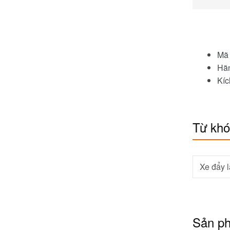
Mã 
Hãn
Kíc
Từ kh
Xe đẩy 
Sản p