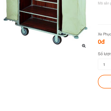
Mã sản
Xe Phục
0đ
🔍
Số lượ