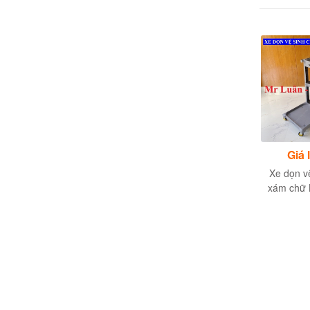
4,150,000đ
Giá liên hệ
Giá 
Xe dọn buồng khách
Xe làm vệ sinh buồng
Xe dọn v
sạn gía gỗ
phòng bằng inox
xám chữ L