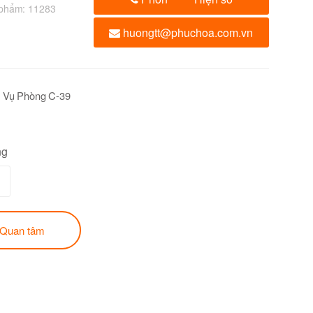
 phẩm:
11283
huongtt@phuchoa.com.vn
 Vụ Phòng C-39
ng
Quan tâm