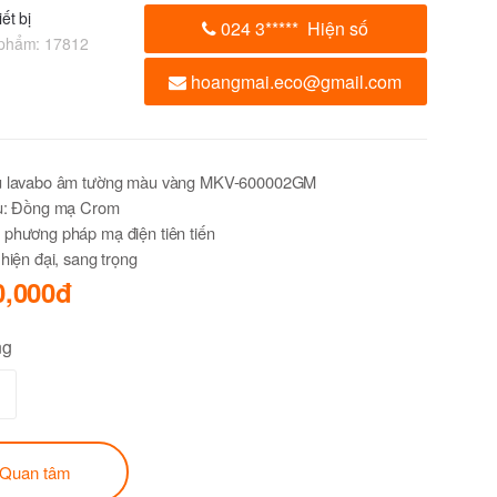
ết bị
024 3
*****
Hiện số
 phẩm:
17812
hoangmai.eco@gmail.com
u lavabo âm tường màu vàng MKV-600002GM
ệu: Đồng mạ Crom
 phương pháp mạ điện tiên tiến
 hiện đại, sang trọng
0,000đ
ng
Quan tâm