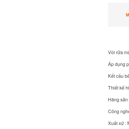
M
Vòi rửa m
Áp dụng p
Kết cấu b
Thiết kế h
Hãng sản 
Công nghệ
Xuất xứ :