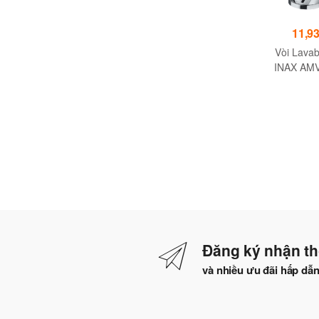
805,000đ
735,000đ
11,9
Basin Mixer M2109 (
Basin Mixer M2104 (
Vòi Lava
Vòi rửa)
Vòi rửa)
INAX AMV
Lạnh - Kíc
× 9
Đăng ký nhận th
và nhiều ưu đãi hấp dẫ