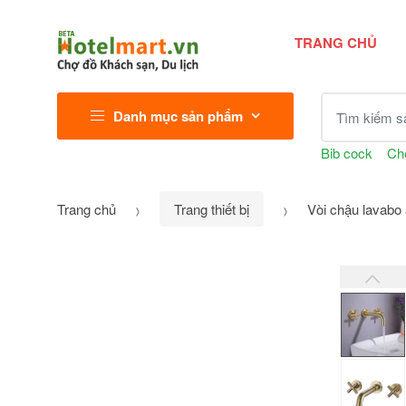
TRANG CHỦ
Tìm kiếm sả
Danh mục sản phẩm
Bib cock
Ch
Trang chủ
Trang thiết bị
Vòi chậu lavab