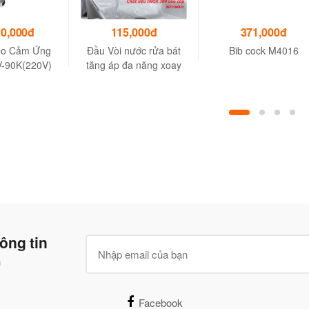
30,000đ
115,000đ
371,000đ
bo Cảm Ứng
Đầu Vòi nước rửa bát
Bib cock M4016
-90K(220V)
tăng áp đa năng xoay
h thước 14.3
720đ inox 304 cao cấp
.7 cm
ông tin
n
Facebook