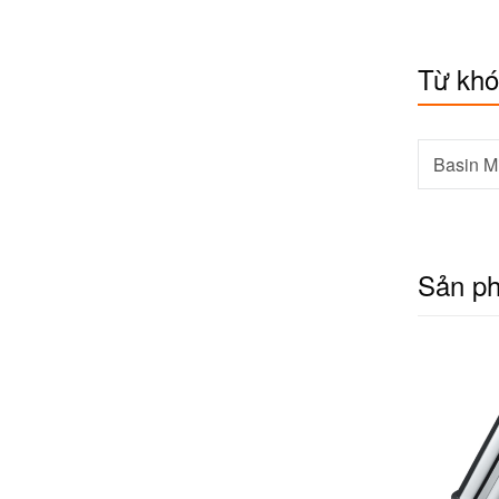
Từ kh
Basin Mi
Sản p