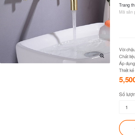
Trang thi
Mã sản
Vòi chậ
Chất li
Áp dụng
🔍
Thiết kế
5,50
Số lượ