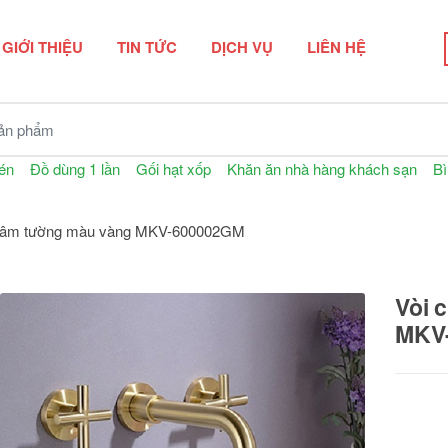
GIỚI THIỆU
TIN TỨC
DỊCH VỤ
LIÊN HỆ
n phẩm
én
Đồ dùng 1 lần
Gối hạt xốp
Khăn ăn nhà hàng khách sạn
Bì
o âm tường màu vàng MKV-600002GM
Vòi 
MKV