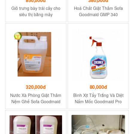
850,000đ
380,000đ
Giỏ trưng bày trái cây cho
Hoá Chất Giặt Thảm Sofa
siêu thị bằng mây
Goodmaid GMP 340
EXTRA FOAM 5L
320,000đ
80,000đ
Nước Xà Phòng Giặt Thảm
Bình Xịt Tẩy Trắng Và Diệt
Nệm Ghế Sofa Goodmaid
Nấm Mốc Goodmaid Pro
G341 Extraction Made In
GMP Cocorex Mold &
Malysia Can 5L
Mildew 500mL