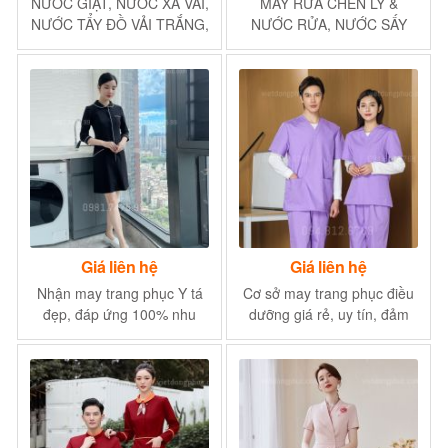
NƯỚC GIẶT, NƯỚC XẢ VẢI,
MÁY RỬA CHÉN LY &
NƯỚC TẨY ĐỒ VẢI TRẮNG,
NƯỚC RỬA, NƯỚC SẤY
ĐỒ VẢI MÀU
TRÁNG CHO MÁY
Giá liên hệ
Giá liên hệ
Nhận may trang phục Y tá
Cơ sở may trang phục điều
đẹp, đáp ứng 100% nhu
dưỡng giá rẻ, uy tín, đảm
cầu khách hàng
bảo chất lượng