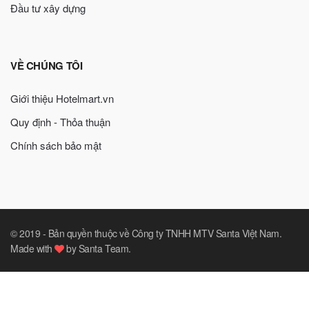
Đầu tư xây dựng
VỀ CHÚNG TÔI
Giới thiệu Hotelmart.vn
Quy định - Thỏa thuận
Chính sách bảo mật
© 2019 -
Bản quyền thuộc về Công ty TNHH MTV Santa Việt Nam
.
Made with
by
Santa Team
.