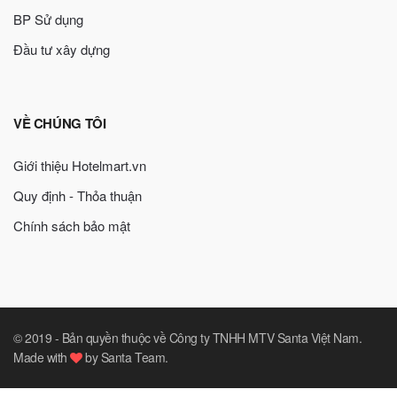
BP Sử dụng
Đầu tư xây dựng
VỀ CHÚNG TÔI
Giới thiệu Hotelmart.vn
Quy định - Thỏa thuận
Chính sách bảo mật
© 2019 -
Bản quyền thuộc về Công ty TNHH MTV Santa Việt Nam
.
Made with
by
Santa Team
.