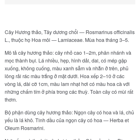
Cây Hương thảo, Tây dương chổi — Rosmarinus officinalis
L., thuộc họ Hoa môi — Lamiaceae. Mùa hoa tháng 3–5.
Mô tả cây hương thảo: cây nhỏ cao 1–2m, phân nhánh và
mọc thành bụi. Lá nhiều, hẹp, hình dải, dai, có mép gập
xuống, không cuống, màu xanh sẫm và nhẵn ở trên, phủ
lông rải rác màu trắng ở mặt dưới. Hoa xếp 2–10 ở các
vòng lá, dài cỡ 1cm, màu lam nhạt hơi có màu hoa cà với
những chấm tím ở phía trong các thuỳ. Toàn cây có mùi rất
thơm.
Bộ phận dùng cây hương thảo: Ngọn cây có hoa và lá, chủ
yếu là lá khô. Tinh dầu của ngọn cây có hoa — Herba et
Oleum Rosmarini.