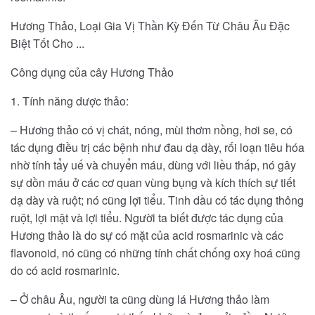
Hương Thảo, Loại Gia Vị Thần Kỳ Đến Từ Châu Âu Đặc
Biệt Tốt Cho ...
Công dụng của cây Hương Thảo
1. Tính năng dược thảo:
– Hương thảo có vị chát, nóng, mùi thơm nồng, hơi se, có
tác dụng điều trị các bệnh như đau dạ dày, rối loạn tiêu hóa
nhờ tính tẩy uế và chuyển máu, dùng với liều thấp, nó gây
sự dồn máu ở các cơ quan vùng bụng và kích thích sự tiết
dạ dày và ruột; nó cũng lợi tiểu. Tinh dầu có tác dụng thông
ruột, lợi mật và lợi tiểu. Người ta biết được tác dụng của
Hương thảo là do sự có mặt của acid rosmarinic và các
flavonoid, nó cũng có những tính chất chống oxy hoá cũng
do có acid rosmarinic.
– Ở châu Âu, người ta cũng dùng lá Hương thảo làm