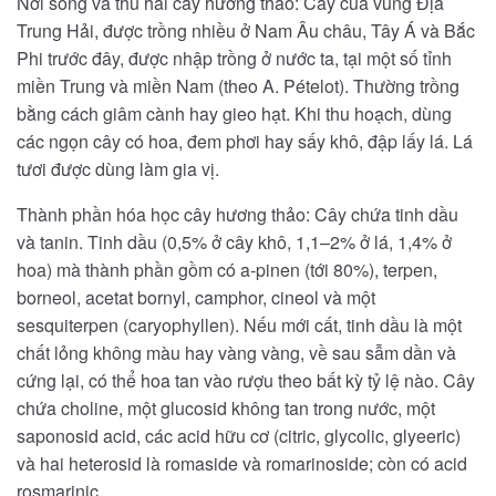
Nơi sống và thu hái cây hương thảo: Cây của vùng Địa
Trung Hải, được trồng nhiều ở Nam Âu châu, Tây Á và Bắc
Phi trước đây, được nhập trồng ở nước ta, tại một số tỉnh
miền Trung và miền Nam (theo A. Pételot). Thường trồng
bằng cách giâm cành hay gieo hạt. Khi thu hoạch, dùng
các ngọn cây có hoa, đem phơi hay sấy khô, đập lấy lá. Lá
tươi được dùng làm gia vị.
Thành phần hóa học cây hương thảo: Cây chứa tinh dầu
và tanin. Tinh dầu (0,5% ở cây khô, 1,1–2% ở lá, 1,4% ở
hoa) mà thành phần gồm có a-pinen (tới 80%), terpen,
borneol, acetat bornyl, camphor, cineol và một
sesquiterpen (caryophyllen). Nếu mới cất, tinh dầu là một
chất lỏng không màu hay vàng vàng, về sau sẫm dần và
cứng lại, có thể hoa tan vào rượu theo bất kỳ tỷ lệ nào. Cây
chứa choline, một glucosid không tan trong nước, một
saponosid acid, các acid hữu cơ (citric, glycolic, glyeeric)
và hai heterosid là romaside và romarinoside; còn có acid
rosmarinic.