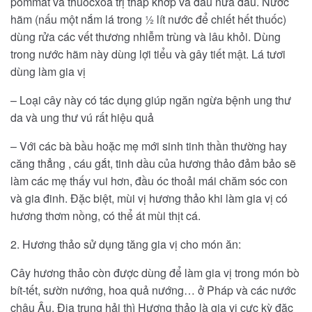
pommat và thuốcxoa trị thấp khớp và đau nửa đầu. Nước
hãm (nấu một nắm lá trong ½ lít nước để chiết hết thuốc)
dùng rửa các vết thương nhiễm trùng và lâu khỏi. Dùng
trong nước hãm này dùng lợi tiểu và gây tiết mật. Lá tươi
dùng làm gia vị
– Loại cây này có tác dụng giúp ngăn ngừa bệnh ung thư
da và ung thư vú rất hiệu quả
– Với các bà bầu hoặc mẹ mới sinh tinh thần thường hay
căng thẳng , cáu gắt, tinh dầu của hương thảo đảm bảo sẽ
làm các mẹ thấy vui hơn, đầu óc thoải mái chăm sóc con
và gia đinh. Đặc biệt, mùi vị hương thảo khi làm gia vị có
hương thơm nồng, có thể át mùi thịt cá.
2. Hương thảo sử dụng tăng gia vị cho món ăn:
Cây hương thảo còn được dùng để làm gia vị trong món bò
bít-tết, sườn nướng, hoa quả nướng… ở Pháp và các nước
châu Âu, Địa trung hải thì Hương thảo là gia vị cực kỳ đặc