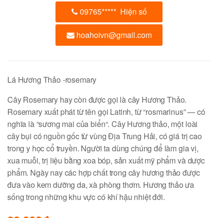
09765
*****
Hiện số
hoahoivn@gmail.com
Lá Hương Thảo -rosemary
Cây Rosemary hay còn được gọi là cây Hương Thảo.
Rosemary xuất phát từ tên gọi Latinh, từ “rosmarinus” — có
nghĩa là “sương mai của biển“. Cây Hương thảo, một loài
cây bụi có nguồn gốc từ vùng Địa Trung Hải, có giá trị cao
trong y học cổ truyền. Người ta dùng chúng để làm gia vị,
xua muỗi, trị liệu bằng xoa bóp, sản xuất mỹ phẩm và dược
phẩm. Ngày nay các hợp chất trong cây hương thảo được
đưa vào kem dưỡng da, xà phòng thơm. Hương thảo ưa
sống trong những khu vực có khí hậu nhiệt đới.