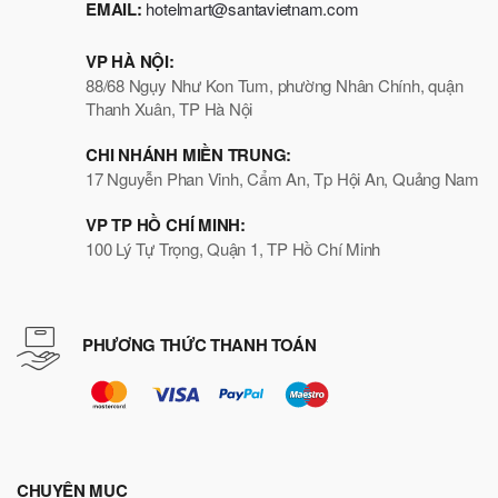
EMAIL:
hotelmart@santavietnam.com
VP HÀ NỘI:
88/68 Ngụy Như Kon Tum, phường Nhân Chính, quận
Thanh Xuân, TP Hà Nội
CHI NHÁNH MIỀN TRUNG:
17 Nguyễn Phan Vinh, Cẩm An, Tp Hội An, Quảng Nam
VP TP HỒ CHÍ MINH:
100 Lý Tự Trọng, Quận 1, TP Hồ Chí Minh
PHƯƠNG THỨC THANH TOÁN
CHUYÊN MỤC