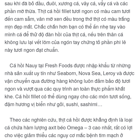
sau khi đã bỏ đầu, đuôi, xương cá, vây cá, vẩy cá và các
phần mỡ thừa. Thịt cá hồi fillet tươi ngon có màu cam tươi
đến cam sẫm, vân mỡ xen đều trong thớ thịt có màu trắng
mịn đẹp mắt. Chắc chắn hơn bạn có thể ấn nhẹ tay vào
mình cá để thử độ đàn hồi của thịt cá, nếu trên thân cá
không lưu lại vết lõm của ngón tay chứng tỏ phần phi lê
này tươi ngon đạt chuẩn.
Cá hồi Nauy tại Fresh Foods được nhập khẩu từ những
nhà sản xuất uy tín như Seaborn, Nova Sea, Leroy và được
vận chuyển qua đường hàng không luôn đảm bảo độ tươi
ngon và vượt qua các quy trình an toàn thực phẩm khắt
khe. Cá hồi fillet có thể dùng ngay cho các món tươi sống,
đậm hương vị biển như gỏi, sushi, sashimi…
Theo các nghiên cứu, thịt cá hồi được khẳng định là loại
cá chứa hàm lượng axit béo Omega – 3 cao nhất, rất có lợi
cho việc giảm thiểu các nguy cơ mắc bệnh tim mạch ở