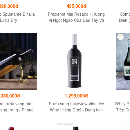
390,000đ
495,000đ
o Spumante D’italia
Freixenet Mia Rosado - Hương
Comb
Extra Dry
Vị Ngọt Ngào Của Dâu Tây Và
Điển 
Mâm Xôi
Do
,380,000đ
1,299,000đ
hai rượu vang hình
Rượu vang Lakeview Vidal Ice
Bộ Ly R
sang trọng - Phong
Wine [Hàng Đức] - Dung tích
Tiệp Cr
ách cổ điển
750ml