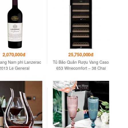
2,070,000đ
25,750,000đ
ang Nam phi Lanzerac
Tủ Bảo Quản Rượu Vang Caso
2013 Le General
653 Winecomfort – 38 Chai