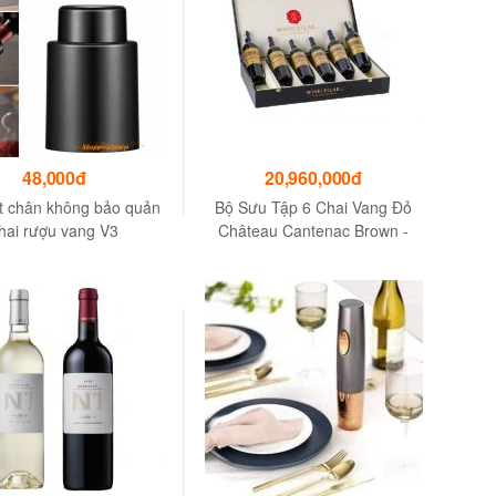
48,000đ
20,960,000đ
t chân không bảo quản
Bộ Sưu Tập 6 Chai Vang Đỏ
hai rượu vang V3
Château Cantenac Brown -
Tinh Hoa Từ Thổ Nhưỡng Vùng
Margaux, nước Pháp