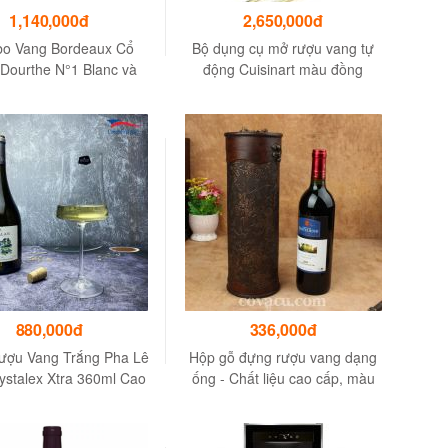
1,140,000đ
2,650,000đ
o Vang Bordeaux Cổ
Bộ dụng cụ mở rượu vang tự
(Dourthe N°1 Blanc và
động Cuisinart màu đồng
urthe N°1 Rouge)
880,000đ
336,000đ
ượu Vang Trắng Pha Lê
Hộp gỗ đựng rượu vang dạng
ystalex Xtra 360ml Cao
ống - Chất liệu cao cấp, màu
Cấp
sắc độc báo