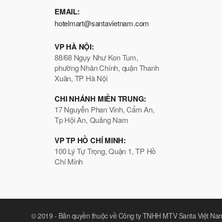
EMAIL:
hotelmart@santavietnam.com
VP HÀ NỘI:
88/68 Ngụy Như Kon Tum,
phường Nhân Chính, quận Thanh
Xuân, TP Hà Nội
CHI NHÁNH MIỀN TRUNG:
17 Nguyễn Phan Vinh, Cẩm An,
Tp Hội An, Quảng Nam
VP TP HỒ CHÍ MINH:
100 Lý Tự Trọng, Quận 1, TP Hồ
Chí Minh
© 2019 -
Bản quyền thuộc về Công ty TNHH MTV Santa Việt Na