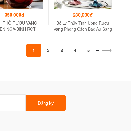
350,000đ
230,000đ
H THỞ RƯỢU VANG
Bộ Ly Thủy Tinh Uống Rượu
IÊN NGA/BÌNH RÓT
Vang Phong Cách Bắc Âu Sang
ƯỢU/DECANTER
Trọng
1
2
3
4
5
Đăng ký