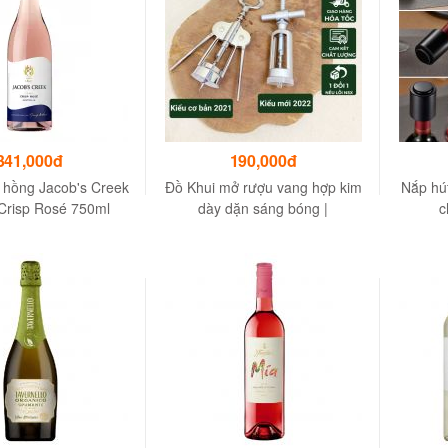
341,000đ
190,000đ
 hồng Jacob's Creek
Đồ Khui mở rượu vang hợp kim
Nắp hú
 Crisp Rosé 750ml
dày dặn sáng bóng |
c
% - Không hộp
GaliHomecook MRV-GC