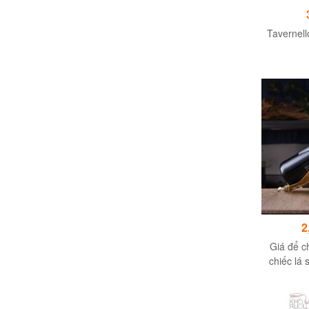
Tavernell
2
Giá để c
chiếc lá 
c