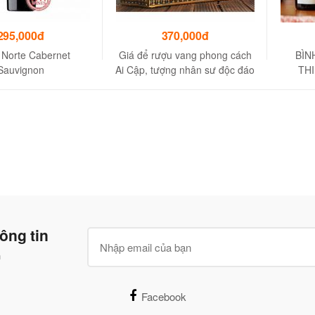
295,000đ
370,000đ
 Norte Cabernet
Giá để rượu vang phong cách
BÌN
Sauvignon
Ai Cập, tượng nhân sư độc đáo
TH
R
ông tin
n
Facebook