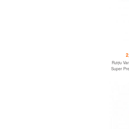
2
Rượu Van
Super Pr
T