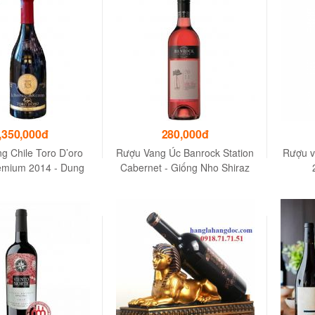
,350,000đ
280,000đ
g Chile Toro D’oro
Rượu Vang Úc Banrock Station
Rượu v
emium 2014 - Dung
Cabernet - Giống Nho Shiraz
ích 750 ml
Rose