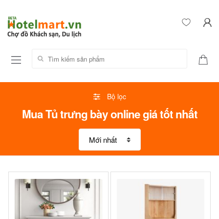
Tìm kiếm sản phẩm:
Bộ lọc
Mua Tủ trưng bày online giá tốt nhất