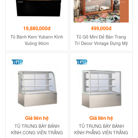
19,880,000đ
499,000đ
Tủ Bánh Kem Yubann Kính
Tủ Gỗ Mini Để Bàn Trang
Vuông 90cm
Trí Decor Vintage Đựng Mỹ
Phẩm Cốc Ly Chén Kiểu
Cánh Ngược Lớn Để Bàn
Sp9
Giá liên hệ
Giá liên hệ
TỦ TRƯNG BÀY BÁNH
TỦ TRƯNG BÀY BÁNH
KÍNH CONG VIỀN TRẮNG
KÍNH PHẲNG VIỀN TRẮNG