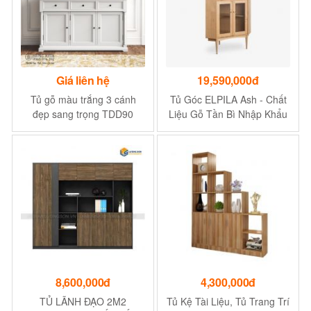
Giá liên hệ
19,590,000đ
Tủ gỗ màu trắng 3 cánh
Tủ Góc ELPILA Ash - Chất
đẹp sang trọng TDD90
Liệu Gỗ Tần Bì Nhập Khẩu
- Kích Thước D105cm x
R70cm x C200cm
8,600,000đ
4,300,000đ
TỦ LÃNH ĐẠO 2M2
Tủ Kệ Tài Liệu, Tủ Trang Trí