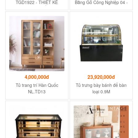
TGD1922 - THIẾT KẾ
Bằng Gỗ Công Nghiệp 04 -
SANG TRỌNG, ĐẲNG CẤP
Kích Thước 1600 x 400 x
2000 mm
4,000,000đ
23,920,000đ
Tủ trang trí Hàn Quốc
Tủ trưng bày bánh để bàn
NL.TD13
loại 0.9M