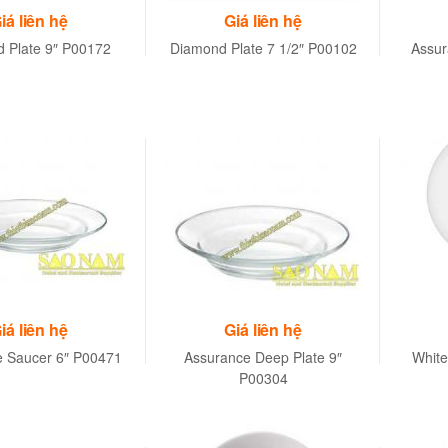
iá liên hệ
Giá liên hệ
 Plate 9″ P00172
Diamond Plate 7 1/2″ P00102
Assur
iá liên hệ
Giá liên hệ
e Saucer 6″ P00471
Assurance Deep Plate 9″
White
P00304