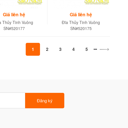
Giá liên hệ
Giá liên hệ
a Thủy Tinh Vuông
Đĩa Thủy Tinh Vuông
SN#520177
SN#520175
1
2
3
4
5
Đăng ký