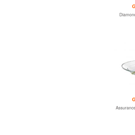
G
Diamond
G
Assuranc