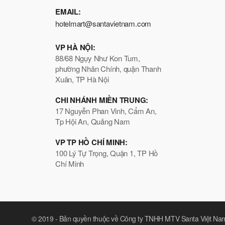
EMAIL:
hotelmart@santavietnam.com
VP HÀ NỘI:
88/68 Ngụy Như Kon Tum,
phường Nhân Chính, quận Thanh
Xuân, TP Hà Nội
CHI NHÁNH MIỀN TRUNG:
17 Nguyễn Phan Vinh, Cẩm An,
Tp Hội An, Quảng Nam
VP TP HỒ CHÍ MINH:
100 Lý Tự Trọng, Quận 1, TP Hồ
Chí Minh
© 2019 -
Bản quyền thuộc về Công ty TNHH MTV Santa Việt Na