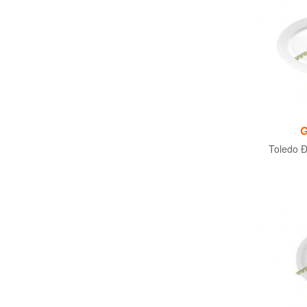
G
Toledo Đ