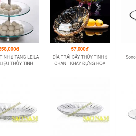
658,000đ
57,000đ
TINH 2 TẦNG LEILA
DĨA TRÁI CÂY THỦY TINH 3
Sono
 LIỆU THỦY TINH
CHÂN - KHAY ĐỰNG HOA
T LƯỢNG CAO
QUẢ ĐĨA TRÁI CÂY THỐ
ĐỰNG TRÁI CÂY