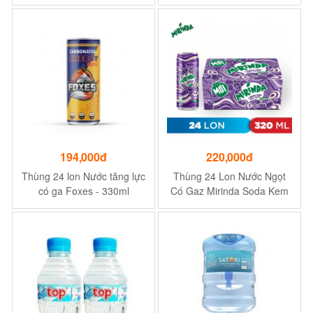
18 tháng
nhiệt, cấp nước tức thì
194,000đ
220,000đ
Thùng 24 lon Nước tăng lực
Thùng 24 Lon Nước Ngọt
có ga Foxes - 330ml
Có Gaz Mirinda Soda Kem
Việt Quất (320ml/lon)