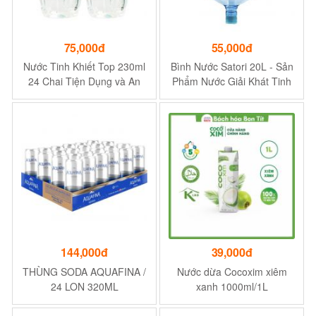
75,000đ
55,000đ
Nước Tinh Khiết Top 230ml
Bình Nước Satori 20L - Sản
24 Chai Tiện Dụng và An
Phẩm Nước Giải Khát Tinh
Toàn Vệ Sinh
Sạch, An Toàn Vì Sức Khỏe
Người Tiêu Dùng
144,000đ
39,000đ
THÙNG SODA AQUAFINA /
Nước dừa Cocoxim xiêm
24 LON 320ML
xanh 1000ml/1L