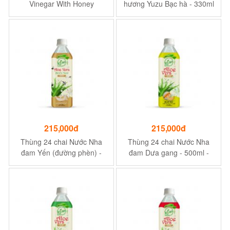
Vinegar With Honey
hương Yuzu Bạc hà - 330ml
(Hatimitsu Ringosu).
- Công dụng giải nhiệt, cấp
nước tức thì
215,000đ
215,000đ
Thùng 24 chai Nước Nha
Thùng 24 chai Nước Nha
đam Yến (đường phèn) -
đam Dưa gang - 500ml -
500ml - Nước uống ưa
Nước uống ưa chuộng mùa
chuộng mùa hè
hè