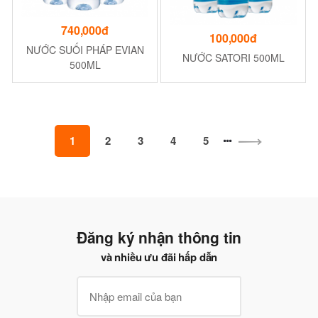
740,000đ
100,000đ
NƯỚC SUỐI PHÁP EVIAN
NƯỚC SATORI 500ML
500ML
1
2
3
4
5
Đăng ký nhận thông tin
và nhiều ưu đãi hấp dẫn