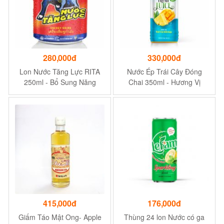
280,000đ
330,000đ
Lon Nước Tăng Lực RITA
Nước Ép Trái Cây Đóng
250ml - Bổ Sung Năng
Chai 350ml - Hương Vị
Lượng - Phù Hợp Với
Nhiệt Đới Tươi Mát
Hương Vị Người Việt
415,000đ
176,000đ
Giấm Táo Mật Ong- Apple
Thùng 24 lon Nước có ga