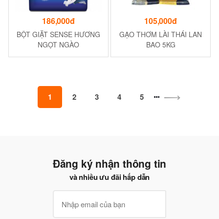
186,000đ
105,000đ
BỘT GIẶT SENSE HƯƠNG
GẠO THƠM LÀI THÁI LAN
NGỌT NGÀO
BAO 5KG
1
2
3
4
5
Đăng ký nhận thông tin
và nhiều ưu đãi hấp dẫn