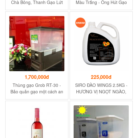
Chà Bông, Thanh Gạo Lứt
Màu Trắng - Ống Hút Gạo
Ngũ Cốc Mix Hạt Dinh
Lúa Sớm | Tre Việt
Dưỡng Hỗ Trợ Giảm Cân
Túi 250Gr
1,700,000đ
225,000đ
Thùng gạo Grob RT-30 -
SIRO ĐÀO WINGS 2.5KG -
Bảo quản gạo một cách an
HƯƠNG VỊ NGỌT NGÀO,
toàn
THƠM NGON - XUẤT XỨ
ĐÀI LOAN