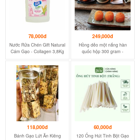
78,000đ
249,000đ
Nước Rửa Chén Gift Natural
Hồng dẻo một nắng hàn
Cám Gạo - Collagen 3,8Kg
quốc hộp 300 gram -
- Khử Sạch Mùi Tanh
Hương vị ngọt ngào
118,000đ
60,000đ
Bánh Gạo Lứt Ăn Kiêng
120 Ống Hút Tinh Bột Gạo