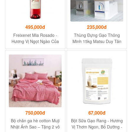
495,000đ
235,000đ
Freixenet Mia Rosado -
Thùng Đựng Gạo Thông
Hương Vị Ngọt Ngào Của
Minh 15kg Matsu Duy Tân
Dâu Tây Và Mâm Xôi
Trong Suốt
750,000đ
67,000đ
Bộ chăn ga hè cotton Muji
Bột Sữa Gạo Rang - Hương
Nhật Ánh Sao – Tặng 2 vỏ
Vị Thơm Ngon, Bổ Dưỡng -