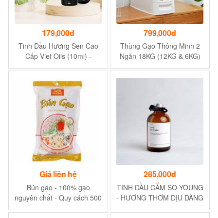
179,000đ
799,000đ
Tinh Dầu Hương Sen Cao
Thùng Gạo Thông Minh 2
Cấp Viet Oils (10ml) -
Ngăn 18KG (12KG & 6KG)
Hương Thơm Ngọt Ngào
Tiện Lợi Cho Gia Đình Lớn |
Jianxia
Giá liên hệ
285,000đ
Bún gạo - 100% gạo
TINH DẦU CẮM SO YOUNG
nguyên chất - Quy cách 500
- HƯƠNG THƠM DỊU DÀNG
gram
NỮ TÍNH PHA LẪN NGỌT
NGÀO