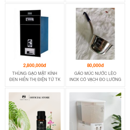
gối nằm - Màu đỏ ngọt
Khối Lượng 500g
ngào
2,800,000đ
80,000đ
THÙNG GẠO MẶT KÍNH
GÁO MÚC NƯỚC LÈO
ĐEN HIỂN THỊ ĐIỆN TỬ TK
INOX CÓ VẠCH ĐO LƯỜNG
RCS20-Black
TẶNG 1 RỔ HÌNH TÁO