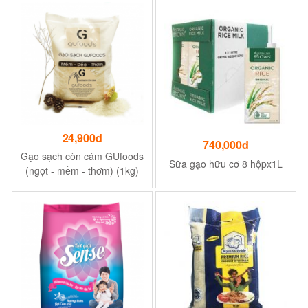
24,900đ
740,000đ
Gạo sạch còn cám GUfoods
Sữa gạo hữu cơ 8 hộpx1L
(ngọt - mềm - thơm) (1kg)